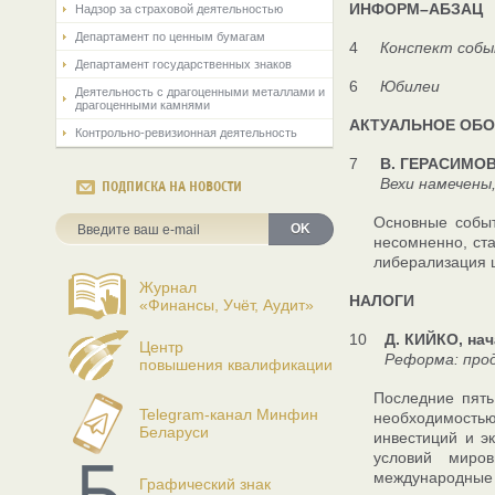
ИНФОРМ–АБЗАЦ
Надзор за страховой деятельностью
Департамент по ценным бумагам
4
Конспект соб
Департамент государственных знаков
6
Юбилеи
Деятельность с драгоценными металлами и
драгоценными камнями
АКТУАЛЬНОЕ ОБО
Контрольно-ревизионная деятельность
7
В. ГЕРАСИМОВА
Вехи намечены, 
ПОДПИСКА НА НОВОСТИ
Основные событ
OK
несомненно, ст
либерализация 
Журнал
НАЛОГИ
«Финансы, Учёт, Аудит»
10
Д. КИЙКО, на
Центр
Реформа: продо
повышения квалификации
Последние пять
Telegram-канал Минфин
необходимостью
Беларуси
инвестиций и э
условий миро
международные 
Графический знак