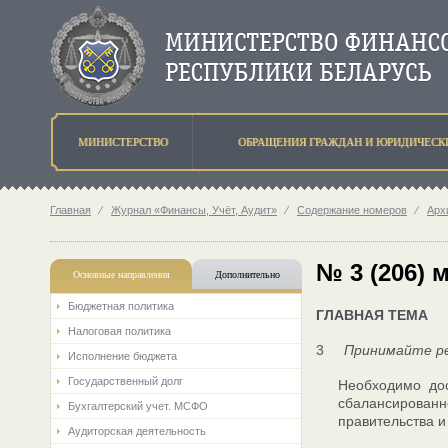
МИНИСТЕРСТВО
ОБРАЩЕНИЯ ГРАЖДАН И ЮРИДИЧЕСК
Главная
⁄
Журнал «Финансы, Учёт, Аудит»
⁄
Содержание номеров
⁄
Арх
№ 3 (206) 
Основные направления
Дополнительно
Бюджетная политика
ГЛАВНАЯ ТЕМА
Налоговая политика
3
Принимайте ре
Исполнение бюджета
Государственный долг
Необходимо дос
сбалансированн
Бухгалтерский учет. МСФО
правительства 
Аудиторская деятельность