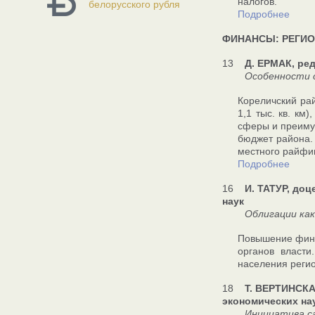
налогов.
белорусского рубля
Подробнее
ФИНАНСЫ: РЕГИ
13
Д. ЕРМАК, ре
Особенности ск
Кореличский ра
1,1 тыс. кв. км
сферы и преиму
бюджет района.
местного райфи
Подробнее
16
И. ТАТУР, до
наук
Облигации как п
Повышение фина
органов власти
населения регио
18
Т. ВЕРТИНСКА
экономических на
Инициатива сама