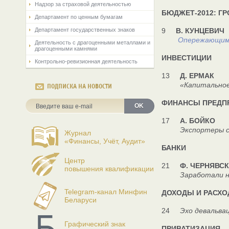
Надзор за страховой деятельностью
БЮДЖЕТ-2012: Г
Департамент по ценным бумагам
Департамент государственных знаков
9
В. КУНЦЕВИЧ
Опережающим
Деятельность с драгоценными металлами и
драгоценными камнями
ИНВЕСТИЦИИ
Контрольно-ревизионная деятельность
13
Д. ЕРМАК
«Капитальное»
ПОДПИСКА НА НОВОСТИ
ФИНАНСЫ ПРЕДП
OK
17
А. БОЙКО
Экспортеры сня
Журнал
«Финансы, Учёт, Аудит»
БАНКИ
Центр
21
Ф. ЧЕРНЯВС
повышения квалификации
Заработали на 
Telegram-канал Минфин
ДОХОДЫ И РАСХ
Беларуси
24
Эхо девальва
Графический знак
ПРИВАТИЗАЦИЯ