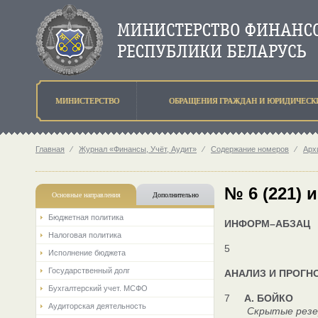
МИНИСТЕРСТВО
ОБРАЩЕНИЯ ГРАЖДАН И ЮРИДИЧЕСК
Главная
⁄
Журнал «Финансы, Учёт, Аудит»
⁄
Содержание номеров
⁄
Арх
№ 6 (221) 
Основные направления
Дополнительно
Бюджетная политика
ИНФОРМ–АБЗАЦ
Налоговая политика
5
Исполнение бюджета
Государственный долг
АНАЛИЗ И ПРОГН
Бухгалтерский учет. МСФО
7
А. БОЙКО
Аудиторская деятельность
Скрытые резерв