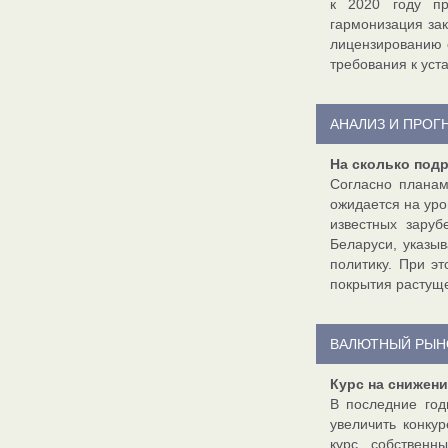
к 2020 году пр
гармонизация зак
лицензированию 
требования к уст
АНАЛИЗ И ПРОГ
На сколько под
Согласно планам
ожидается на уро
известных зару
Беларуси, указы
политику. При э
покрытия растуще
ВАЛЮТНЫЙ РЫН
Курс на снижен
В последние го
увеличить конку
курс собственн