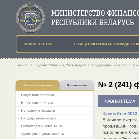
МИНИСТЕРСТВО
ОБРАЩЕНИЯ ГРАЖДАН И ЮРИДИЧЕСК
Главная
⁄
Журнал «Финансы, Учёт, Аудит»
⁄
Содержание номеров
⁄
Арх
№ 2 (241) 
Основные направления
Дополнительно
Бюджетная политика
ГЛАВНАЯ ТЕМА
Налоговая политика
Исполнение бюджета
Каким был 2013
Государственный долг
В начале очеред
прошедший год.
Бухгалтерский учет. МСФО
исполнения бюдж
Аудиторская деятельность
журнал «Финансы