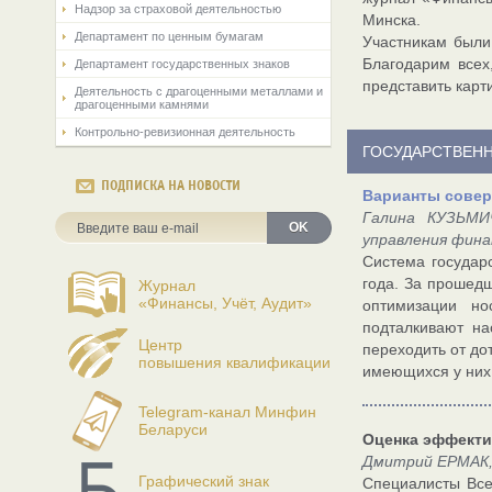
Надзор за страховой деятельностью
Минска.
Департамент по ценным бумагам
Участникам были
Благодарим всех
Департамент государственных знаков
представить карт
Деятельность с драгоценными металлами и
драгоценными камнями
Контрольно-ревизионная деятельность
ГОСУДАРСТВЕН
ПОДПИСКА НА НОВОСТИ
Варианты сове
Галина КУЗЬМИ
OK
управления фина
Система государ
года. За прошед
Журнал
«Финансы, Учёт, Аудит»
оптимизации но
подталкивают н
Центр
переходить от д
повышения квалификации
имеющихся у них
Telegram-канал Минфин
Беларуси
Оценка эффекти
Дмитрий ЕРМАК,
Графический знак
Специалисты Все