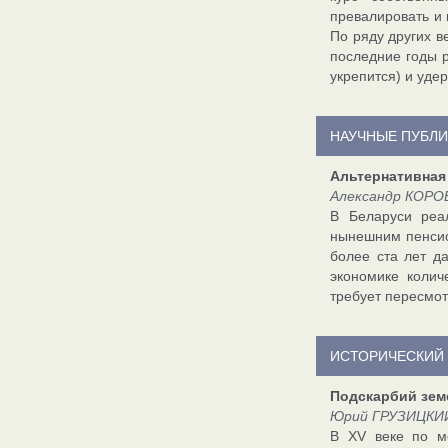
превалировать и 
По ряду других 
последние годы р
укрепится) и уд
НАУЧНЫЕ ПУБЛ
Альтернативная
Александр КОРО
В Беларуси реал
нынешним пенсио
более ста лет д
экономике колич
требует пересмо
ИСТОРИЧЕСКИЙ 
Подскарбий зем
Юрий ГРУЗИЦКИЙ,
В XV веке по м