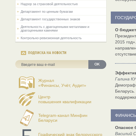
Надзор за страховой деятельностью
Департамент по ценным бумагам
ГОСУДАР
Департамент государственных знаков
Деятельность с драгоценными металлами и
О бюджет
драгоценными камнями
Президент
Контрольно-ревизионная деятельность
2015 год»
направле
ПОДПИСКА НА НОВОСТИ
отсутстви
OK
Эффектив
Галина КУ
Журнал
Демографи
«Финансы, Учёт, Аудит»
Беларусь.
Центр
поддержка
повышения квалификации
Telegram-канал Минфин
ФИНАНСЫ
Беларуси
Опасное 
Василий 
Графический знак белорусского