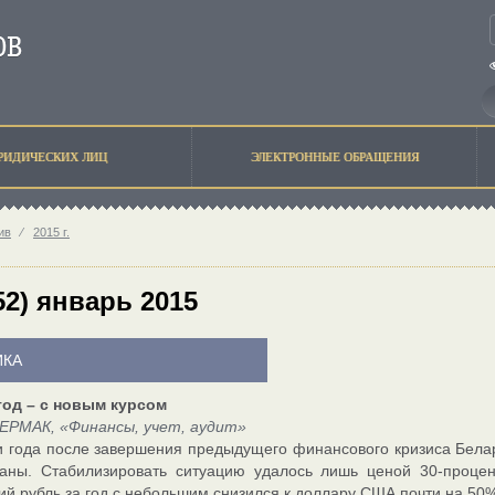
РИДИЧЕСКИХ ЛИЦ
ЭЛЕКТРОННЫЕ ОБРАЩЕНИЯ
ив
⁄
2015 г.
52) январь 2015
КА
год – с новым курсом
ЕРМАК, «Финансы, учет, аудит»
и года после завершения предыдущего финансового кризиса Бела
аны. Стабилизировать ситуацию удалось лишь ценой 30-процен
ий рубль за год с небольшим снизился к доллару США почти на 50%