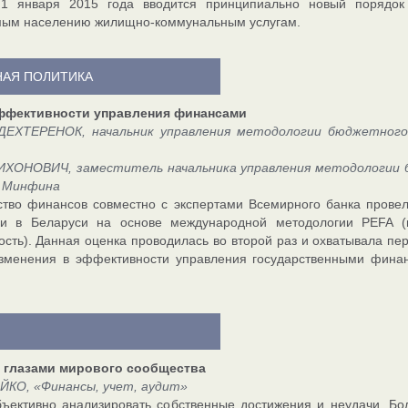
1 января 2015 года вводится принципиально новый порядок
мым населению жилищно-коммунальным услугам.
АЯ ПОЛИТИКА
ффективности управления финансами
ДЕХТЕРЕНОК, начальник управления методологии бюджетного
ИХОНОВИЧ, заместитель начальника управления методологии 
 Минфина
тво финансов совместно с экспертами Всемирного банка прове
и в Беларуси на основе международной методологии PEFA (
ость). Данная оценка проводилась во второй раз и охватывала пе
изменения в эффективности управления государственными фина
 глазами мирового сообщества
ЙКО, «Финансы, учет, аудит»
ъективно анализировать собственные достижения и неудачи. Бо