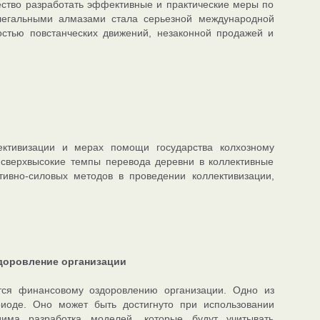
ство разработать эффективные и практические меры по
легальными алмазами стала серьезной международной
остью повстанческих движений, незаконной продажей и
ктивизации и мерах помощи государства колхозному
а сверхвысокие темпы перевода деревни в коллективные
тивно-силовых методов в проведении коллективизации,
здоровление организации
тся финансовому оздоровлению организации. Одно из
иоде. Оно может быть достигнуто при использовании
има разработка моделей, которые будут учитывать