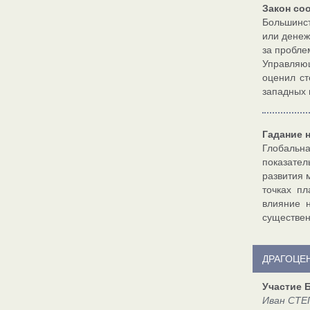
Закон со
Большинст
или денеж
за пробле
Управляющ
оценил ст
западных 
Гадание 
Глобальна
показател
развития 
точках п
влияние 
существен
ДРАГОЦЕ
Участие 
Иван СТЕ