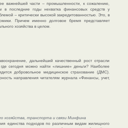
 ее важнейшей части – промышленности, к сожалению,
ом в последние годы нехватка финансовых средств у
емой – критически высокой закредитованностью. Это, в
номики. Причем именно долговое бремя представляет
льного хозяйства в целом.
воохранение, дальнейший качественный рост отрасли
о где сегодня можно найти «лишние» деньги? Наиболее
дится добровольное медицинское страхование (ДМС).
рность направления читателям журнала «Финансы, учет,
о хозяйства, транспорта и связи Минфина
ния единства подходов по различным видам жилищного