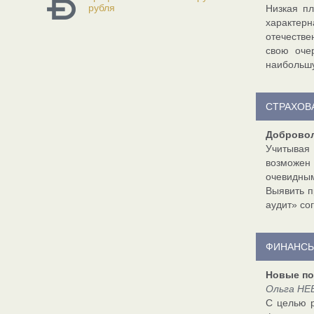
рубля
Низкая пл
характер
отечестве
свою оче
наибольшу
СТРАХОВ
Добровол
Учитывая
возможен 
очевидны
Выявить п
аудит» со
ФИНАНСЫ
Новые по
Ольга НЕ
С целью р