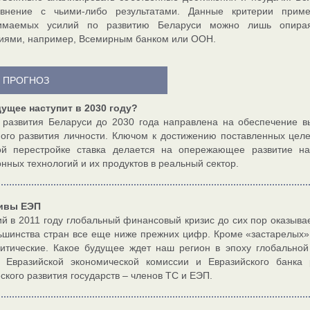
внение с чьими-либо результатами. Данные критерии прим
имаемых усилий по развитию Беларуси можно лишь опираяс
иями, например, Всемирным банком или ООН.
И ПРОГНОЗ
ущее наступит в 2030 году?
 развития Беларуси до 2030 года направлена на обеспечение в
ого развития личности. Ключом к достижению поставленных цел
ной перестройке ставка делается на опережающее развитие на
нных технологий и их продуктов в реальный сектор.
ивы ЕЭП
 в 2011 году глобальный финансовый кризис до сих пор оказывае
ьшинства стран все еще ниже прежних цифр. Кроме «застарелых»
итические. Какое будущее ждет наш регион в эпоху глобальной
и Евразийской экономической комиссии и Евразийского банка 
ского развития государств – членов ТС и ЕЭП.