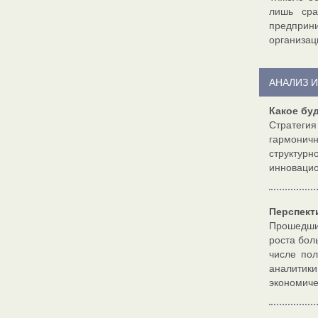
лишь сра
предприн
организац
АНАЛИЗ 
Какое буд
Стратегия
гармоничн
структур
инновацио
Перспект
Прошедший
роста бол
числе пол
аналитик
экономиче