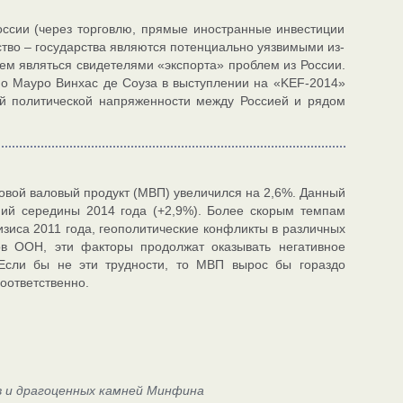
ссии (через торговлю, прямые иностранные инвестиции
тво – государства являются потенциально уязвимыми из-
ем являться свидетелями «экспорта» проблем из России.
ио Мауро Винхас де Соуза в выступлении на «KEF-2014»
ей политической напряженности между Россией и рядом
овой валовый продукт (МВП) увеличился на 2,6%. Данный
аний середины 2014 года (+2,9%). Более скорым темпам
зиса 2011 года, геополитические конфликты в различных
ов ООН, эти факторы продолжат оказывать негативное
 Если бы не эти трудности, то МВП вырос бы гораздо
оответственно.
в и драгоценных камней Минфина