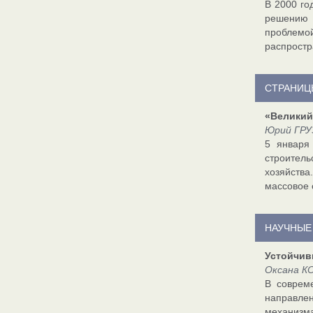
В 2000 го
решению 
проблемой
распростр
СТРАНИЦ
«Великий
Юрий ГРУ
5 января
строитель
хозяйства
массовое 
НАУЧНЫЕ
Устойчив
Оксана К
В соврем
направле
механизм