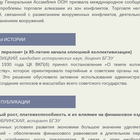
ду Генеральная Ассамблея ООН призвала международное сообще
проблемы торговли алмазами из зон конфликтов. Торговля не
, связанной с разжиганием вооруженных конфликтов, деятельн
анением вооружений.
Ы ИСТОРИИ
 перелом» (к 85-летию начала сплошной коллективизации)
ЗИЦКИЙ, кандидат исторических наук, доцент БГЭУ
 1930 года ЦК ВКП(б) принял постановление «О темпе колле
ству», которое ориентировало партийные и советские органы н
. Это решение обусловило активное использование администра
создание колхозов в масштабах всего советского государства.
 ПУБЛИКАЦИИ
ый рост, платежеспособность и их влияние на финансовое о
ОБРИНСКАЯ, аспирант БГЭУ
енных условиях развития экономики большое значение уделяе
ний – обеспечение финансового равновесия в длительном пер
а устойчивого роста предприятия. В связи с этим необход