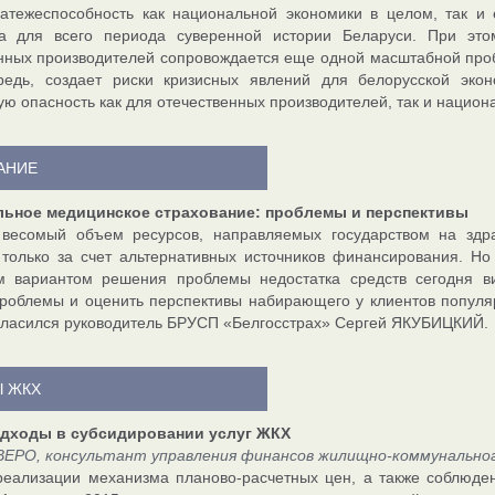
атежеспособность как национальной экономики в целом, так и
на для всего периода суверенной истории Беларуси. При эт
нных производителей сопровождается еще одной масштабной пробл
редь, создает риски кризисных явлений для белорусской эко
ю опасность как для отечественных производителей, так и национа
АНИЕ
ьное медицинское страхование: проблемы и перспективы
 весомый объем ресурсов, направляемых государством на здра
только за счет альтернативных источников финансирования. Н
м вариантом решения проблемы недостатка средств сегодня ви
роблемы и оценить перспективы набирающего у клиентов популя
гласился руководитель БРУСП «Белгосстрах» Сергей ЯКУБИЦКИЙ.
 ЖКХ
дходы в субсидировании услуг ЖКХ
ВЕРО, консультант управления финансов жилищно-коммунальног
еализации механизма планово-расчетных цен, а также соблюде