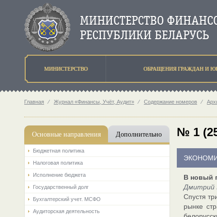
МИНИСТЕРСТВО
ОБРАЩЕНИЯ ГРАЖДАН И Ю
Главная
⁄
Журнал «Финансы, Учёт, Аудит»
⁄
Содержание номеров
⁄
Арх
№ 1 (2
Основные направления
Дополнительно
Бюджетная политика
ЭКОНОМИ
Налоговая политика
Исполнение бюджета
В новый 
Дмитрий 
Государственный долг
Спустя тр
Бухгалтерский учет. МСФО
рынке стр
Аудиторская деятельность
белорусск