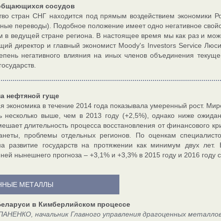
общающихся сосудов
во стран СНГ находится под прямым воздействием экономики Ро
ные переводы). Подобное положение имеет одно негативное свойс
м в ведущей стране региона. В настоящее время мы как раз и мож
ий директор и главный экономист Moodу's Investors Service Люс
епень негативного влияния на иных членов объединения текущ
государств.
на нефтяной гуще
я экономика в течение 2014 года показывала умеренный рост. Мир
ь несколько выше, чем в 2013 году (+2,5%), однако ниже ожид
мешает длительность процесса восстановления от финансового кри
ланеты, проблемы отдельных регионов. По оценкам специалист
на развитие государств на протяжении как минимум двух лет.
ней нынешнего прогноза – +3,1% и +3,3% в 2015 году и 2016 году с
ННЫЕ МЕТАЛЛЫ
Беларуси в Кимберлийском процессе
ПАНЕНКО, начальник Главного управления драгоценных металло