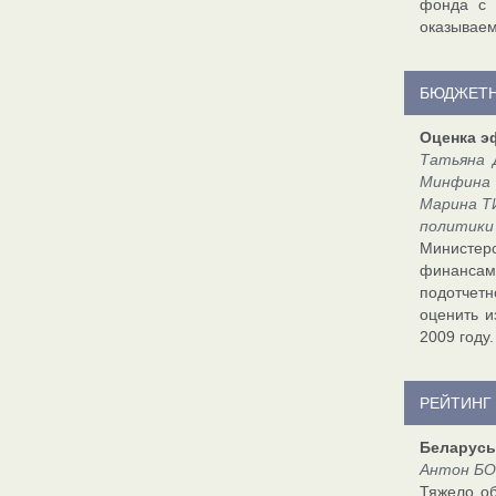
фонда с 
оказывае
БЮДЖЕТН
Оценка э
Татьяна 
Минфина
Марина Т
политики
Министерс
финансам
подотчетн
оценить 
2009 году.
РЕЙТИНГ
Беларусь
Антон БО
Тяжело об