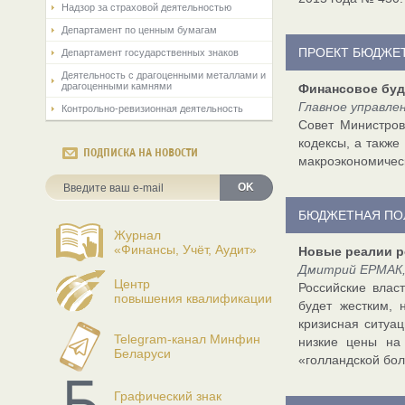
Надзор за страховой деятельностью
Департамент по ценным бумагам
ПРОЕКТ БЮДЖЕТ
Департамент государственных знаков
Деятельность с драгоценными металлами и
драгоценными камнями
Финансовое буд
Главное управл
Контрольно-ревизионная деятельность
Совет Министров
кодексы, а также
ПОДПИСКА НА НОВОСТИ
макроэкономическ
OK
БЮДЖЕТНАЯ ПО
Журнал
«Финансы, Учёт, Аудит»
Новые реалии р
Дмитрий ЕРМАК,
Центр
Российские влас
повышения квалификации
будет жестким, 
кризисная ситуац
Telegram-канал Минфин
низкие цены на 
Беларуси
«голландской бол
Графический знак