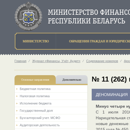
МИНИСТЕРСТВО
ОБРАЩЕНИЯ ГРАЖДАН И ЮРИДИЧЕСК
Главная
⁄
Журнал «Финансы, Учёт, Аудит»
⁄
Содержание номеров
⁄
Арх
№ 11 (262)
Основные направления
Дополнительно
Бюджетная политика
ДЕНОМИНАЦИЯ
Налоговая политика
Исполнение бюджета
Минус четыре н
Государственный долг
С 1 июля 2016
Нарицательная ст
Бухгалтерский учет. МСФО
новые денежные з
Аудиторская деятельность
2015 года № 450.