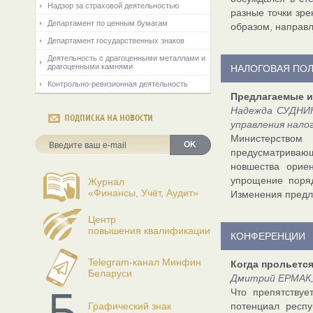
Надзор за страховой деятельностью
разные точки зре
Департамент по ценным бумагам
образом, направл
Департамент государственных знаков
Деятельность с драгоценными металлами и
драгоценными камнями
НАЛОГОВАЯ ПО
Контрольно-ревизионная деятельность
Предлагаемые и
Надежда СУДНИК
ПОДПИСКА НА НОВОСТИ
управления нало
Министерством 
OK
предусматривающ
новшества орие
упрощение поряд
Журнал
«Финансы, Учёт, Аудит»
Изменения предла
Центр
повышения квалификации
КОНФЕРЕНЦИИ
Telegram-канал Минфин
Когда прольетс
Беларуси
Дмитрий ЕРМАК,
Что препятствуе
Графический знак
потенциал респу