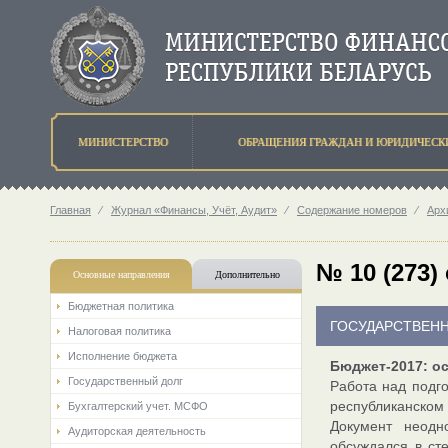
МИНИСТЕРСТВО
ОБРАЩЕНИЯ ГРАЖДАН И ЮРИДИЧЕСК
Главная
⁄
Журнал «Финансы, Учёт, Аудит»
⁄
Содержание номеров
⁄
Арх
№ 10 (273)
Основные направления
Дополнительно
Бюджетная политика
ГОСУДАРСТВЕН
Налоговая политика
Исполнение бюджета
Бюджет-2017: о
Государственный долг
Работа над подг
республиканском
Бухгалтерский учет. МСФО
Документ неодн
Аудиторская деятельность
обсуждался в ст