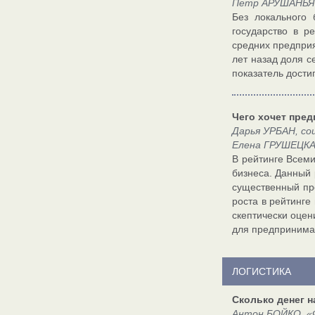
Петр АРУШАНЬЯН
Без локального
государство в р
средних предприя
лет назад доля с
показатель дости
Чего хочет пре
Дарья УРБАН, со
Елена ГРУШЕЦКА
В рейтинге Всеми
бизнеса. Данный 
существенный про
роста в рейтинге
скептически оцен
для предпринима
ЛОГИСТИКА
Сколько денег н
Антон БОЙКО, «Ф