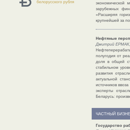
белорусского рубля
экономической м
зарубежных фин
«Расширяя гориз
крупнейшей за п
Нефтяные перс
Дмитрий ЕРМАК,
Нефтеперерабаты
полугодия от реа
доля в общей с
стабильном уров
развития отрасл
актуальной стан
источников ввоза
эксперты отрас
Беларусь: произв
ЧАСТНЫЙ БИЗН
Государство ра