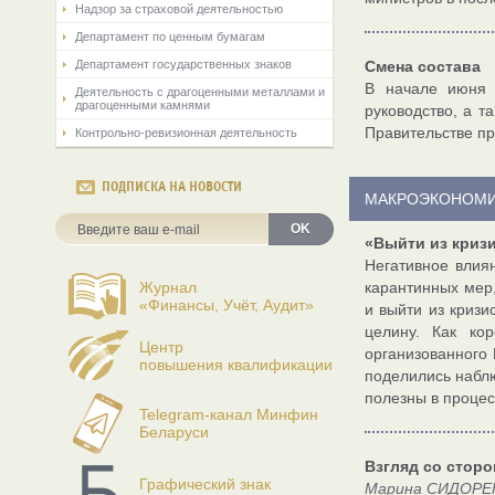
Надзор за страховой деятельностью
Департамент по ценным бумагам
Департамент государственных знаков
Смена состава
В начале июня 
Деятельность с драгоценными металлами и
драгоценными камнями
руководство, а т
Правительстве пр
Контрольно-ревизионная деятельность
ПОДПИСКА НА НОВОСТИ
МАКРОЭКОНОМ
OK
«Выйти из криз
Негативное влия
Журнал
карантинных мер,
«Финансы, Учёт, Аудит»
и выйти из кризи
целину. Как ко
Центр
организованного
повышения квалификации
поделились наблю
полезны в процес
Telegram-канал Минфин
Беларуси
Взгляд со стор
Графический знак
Марина СИДОРЕН