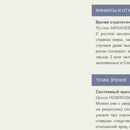
ФИНАНСЫ И ОТ
Время стратеги
Руслан МИХАЛЕВ
С ростом числен
странах мира, н
случаев даже вы
риски осознают и
свыше 2 млн чел
заложенных в Схе
ТОЧКА ЗРЕНИЯ
Системный криз
Ирина НОВИКОВА,
Можно уже с увер
не рецессию) гло
узнали про коро
ставшая следств
отношений вряд 