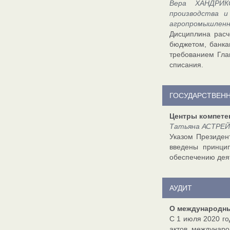
Вера ХАНДРИКО
производства и
агропромышленн
Дисциплина расч
бюджетом, банка
требованием Гла
списания.
ГОСУДАРСТВЕН
Центры компете
Татьяна АСТРЕЙК
Указом Президен
введены принци
обеспечению дея
АУДИТ
О международны
С 1 июля 2020 го
актов междунаро