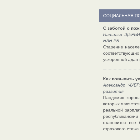
СОЦИАЛЬНАЯ П
С заботой о по
Наталья ЩЕРБИН
НАН РБ
Старение населе
соответствующих
ускоренной адапт
Как повысить у
Александр ЧУБР
развития
Пандемия корона
которых являетс
реальной зарпла
республикански
становится все
страхового стажа