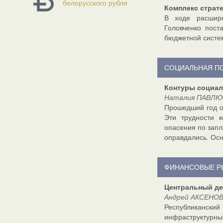
белорусского рубля
Комплекс страте
В ходе расшире
Головченко пост
бюджетной систем
СОЦИАЛЬНАЯ П
Контуры социал
Наталия ПАВЛЮЧ
Прошедший год о
Эти трудности к
опасения по зап
оправдались. Осн
ФИНАНСОВЫЕ Р
Центральный де
Андрей АКСЕНОВ,
Республиканск
инфраструктурн