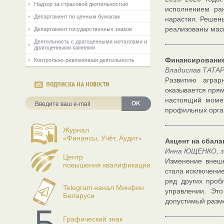
Надзор за страховой деятельностью
исполнением ран
Департамент по ценным бумагам
нарастил. Решен
реализованы мас
Департамент государственных знаков
Деятельность с драгоценными металлами и
драгоценными камнями
Финансирование
Контрольно-ревизионная деятельность
Владислав ТАТА
Развитию аграр
ПОДПИСКА НА НОВОСТИ
оказывается прям
настоящий момен
OK
профильных орган
Журнал
«Финансы, Учёт, Аудит»
Акцент на сбал
Инна ЮЩЕНКО, за
Центр
Изменение внешн
повышения квалификации
стала исключение
ряд других проб
Telegram-канал Минфин
управлении. Эт
Беларуси
допустимый разме
Графический знак