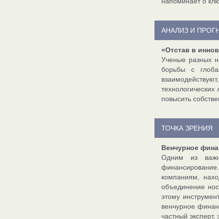
напоминает о клю
АНАЛИЗ И ПРОГ
«Отстав в инно
Ученые разных н
борьбы с глоба
взаимодействую
технологических 
повысить собств
ТОЧКА ЗРЕНИЯ
Венчурное фина
Одним из важн
финансирование.
компаниям, нахо
объединение нос
этому инструмен
венчурное финанс
частный эксперт,