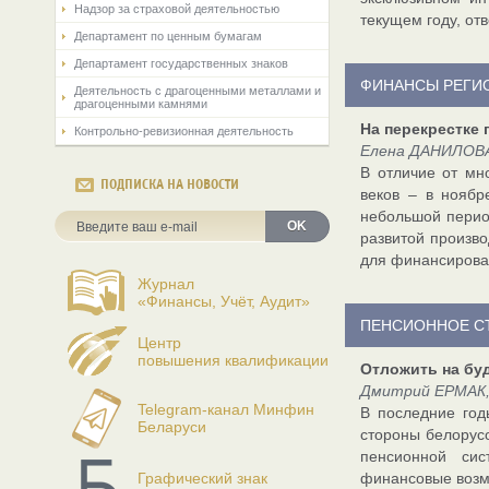
Надзор за страховой деятельностью
текущем году, о
Департамент по ценным бумагам
Департамент государственных знаков
ФИНАНСЫ РЕГИ
Деятельность с драгоценными металлами и
драгоценными камнями
На перекрестке
Контрольно-ревизионная деятельность
Елена ДАНИЛОВА,
В отличие от мн
ПОДПИСКА НА НОВОСТИ
веков – в ноябр
небольшой перио
OK
развитой произв
для финансирова
Журнал
«Финансы, Учёт, Аудит»
ПЕНСИОННОЕ С
Центр
повышения квалификации
Отложить на бу
Дмитрий ЕРМАК,
Telegram-канал Минфин
В последние год
Беларуси
стороны белорусо
пенсионной сис
Графический знак
финансовые возм