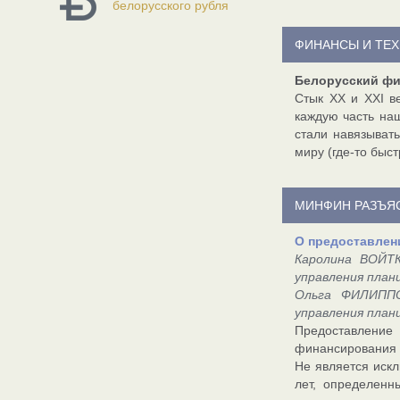
белорусского рубля
ФИНАНСЫ И ТЕ
Белорусский фи
Стык XX и XXI в
каждую часть на
стали навязыват
миру (где-то быс
МИНФИН РАЗЪЯ
О предоставлен
Каролина ВОЙТК
управления план
Ольга ФИЛИППО
управления план
Предоставлени
финансирования и
Не является иск
лет, определенн