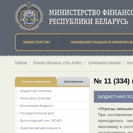
МИНИСТЕРСТВО
ОБРАЩЕНИЯ ГРАЖДАН И ЮРИДИЧЕСК
Главная
⁄
Журнал «Финансы, Учёт, Аудит»
⁄
Содержание номеров
⁄
Арх
№ 11 (334)
Основные направления
Дополнительно
Бюджетная политика
БЮДЖЕТНАЯ ПО
Налоговая политика
Исполнение бюджета
«Угрозы невыпо
Государственный долг
При составлении
приходилось ли
Бухгалтерский учет. МСФО
экономику и сост
Аудиторская деятельность
эксклюзивном ин