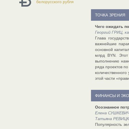
белорусского рубля
ТОЧКА ЗРЕНИЯ
Чего ожидать п
Георгий ГРИЦ, к
Глава государст
важнейшие парам
основной капита
млрд BYN. Этот 
выполнению наме
ряда проектов по
количественного
этой части «прав
ФИНАНСЫ И ЭК
Осознанное пот
Елена СУШКЕВИЧ,
Татьяна РЕВИЦКА
Популярность зел