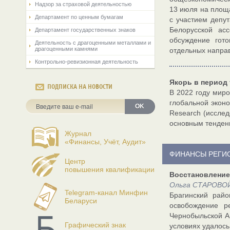
Надзор за страховой деятельностью
13 июля на площ
Департамент по ценным бумагам
с участием депу
Белорусской ас
Департамент государственных знаков
обсуждение гот
Деятельность с драгоценными металлами и
драгоценными камнями
отдельных направ
Контрольно-ревизионная деятельность
Якорь в период
ПОДПИСКА НА НОВОСТИ
В 2022 году миро
глобальной эконо
OK
Research (иссле
основным тенден
Журнал
«Финансы, Учёт, Аудит»
ФИНАНСЫ РЕГИ
Центр
повышения квалификации
Восстановление
Ольга СТАРОВОЙТ
Telegram-канал Минфин
Брагинский рай
Беларуси
освобождение р
Чернобыльской АЭ
Графический знак
условиях удалось