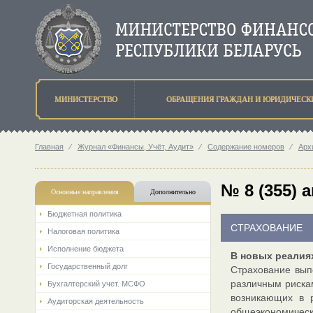
МИНИСТЕРСТВО
ОБРАЩЕНИЯ ГРАЖДАН И ЮРИДИЧЕСК
Главная
⁄
Журнал «Финансы, Учёт, Аудит»
⁄
Содержание номеров
⁄
Арх
№ 8 (355) а
Основные направления
Дополнительно
Бюджетная политика
СТРАХОВАНИЕ
Налоговая политика
Исполнение бюджета
В новых реалия
Государственный долг
Страхование вып
различным риска
Бухгалтерский учет. МСФО
возникающих в р
Аудиторская деятельность
общеэкономически