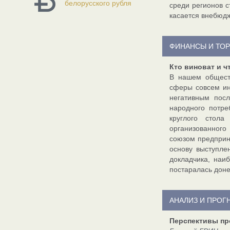
белорусского рубля
среди регионов 
касается внебюдж
ФИНАНСЫ И ТО
Кто виноват и ч
В нашем обществ
сферы совсем ин
негативным посл
народного потре
круглого стола
организованног
союзом предприн
основу выступле
докладчика, наи
постаралась доне
АНАЛИЗ И ПРОГ
Перспективы п