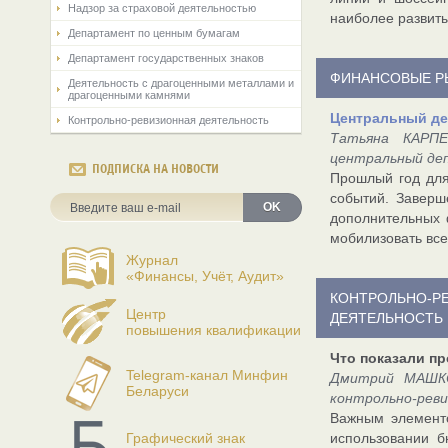
Надзор за страховой деятельностью
наиболее развиты
Департамент по ценным бумагам
Департамент государственных знаков
ФИНАНСОВЫЕ Р
Деятельность с драгоценными металлами и
драгоценными камнями
Центральный де
Контрольно-ревизионная деятельность
Татьяна КАРПЕ
центральный де
ПОДПИСКА НА НОВОСТИ
Прошлый год для
событий. Заверш
OK
дополнительных 
мобилизовать вс
Журнал
«Финансы, Учёт, Аудит»
КОНТРОЛЬНО-Р
Центр
ДЕЯТЕЛЬНОСТЬ
повышения квалификации
Что показали п
Telegram-канал Минфин
Дмитрий МАШКО,
Беларуси
контрольно-реви
Важным элементо
Графический знак
использовании б