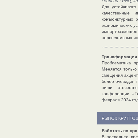
Георгий ГРИЦ, к
Для устойчивого
качественные 
конъюнктурных р
экономических у
импортозамещен
перспективных и
Трансформация 
Проблематика пр
Меняется только
смещения акценто
более очевиден т
ниши отечестве
конференции «Т
февраля 2024 год
РЫНОК КРИПТО
Работать по пр
В последнее вре