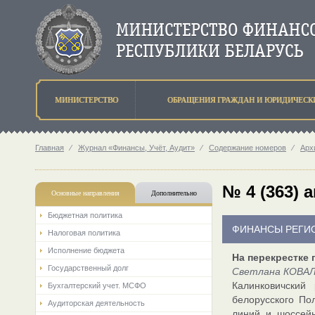
МИНИСТЕРСТВО
ОБРАЩЕНИЯ ГРАЖДАН И ЮРИДИЧЕСК
Главная
⁄
Журнал «Финансы, Учёт, Аудит»
⁄
Содержание номеров
⁄
Арх
№ 4 (363) 
Основные направления
Дополнительно
Бюджетная политика
ФИНАНСЫ РЕГИ
Налоговая политика
Исполнение бюджета
На перекрестке 
Государственный долг
Светлана КОВАЛЕ
Калинковичский
Бухгалтерский учет. МСФО
белорусского По
Аудиторская деятельность
линий и шоссейн