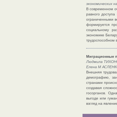
экономических н
В современном об
равного доступа
ограниченными во
формируется про
социальному ра
экономике Белар
трудоспособном в
Миграционные п
Людмила ТИХОНОВ
Елена М АСЛЕНКО
Внешняя трудова
демографию, за
странами происх
создавая сложнос
госорганов. Одн
выгоде или гуман
взгляд на явлени