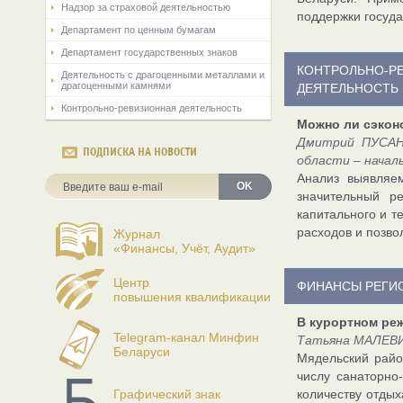
Надзор за страховой деятельностью
поддержки госуда
Департамент по ценным бумагам
Департамент государственных знаков
КОНТРОЛЬНО-Р
Деятельность с драгоценными металлами и
драгоценными камнями
ДЕЯТЕЛЬНОСТЬ
Контрольно-ревизионная деятельность
Можно ли сэкон
Дмитрий ПУСАН,
ПОДПИСКА НА НОВОСТИ
области – начал
Анализ выявляем
OK
значительный р
капитального и т
расходов и позво
Журнал
«Финансы, Учёт, Аудит»
Центр
ФИНАНСЫ РЕГИ
повышения квалификации
В курортном ре
Telegram-канал Минфин
Татьяна МАЛЕВИЧ
Беларуси
Мядельский райо
числу санаторно
Графический знак
количеству отдых