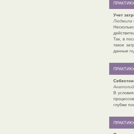
ПРАКТИК
Учет затр
Людмила 
Нескольк
действите
Так, в по
такое зат
данные го
ПРАКТИКУ
Себестои
Анатолий
В условия
процессов
глубже по
ПРАКТИК