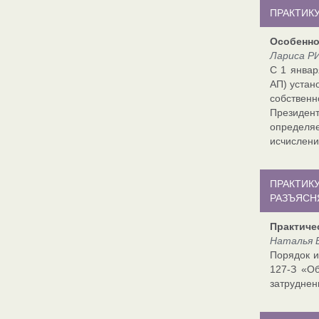
ПРАКТИК
Особенно
Лариса Р
С 1 январ
АП) устан
собственн
Президент
определя
исчислени
ПРАКТИК
РАЗЪЯСН
Практиче
Наталья 
Порядок и
127-З «О
затруднен