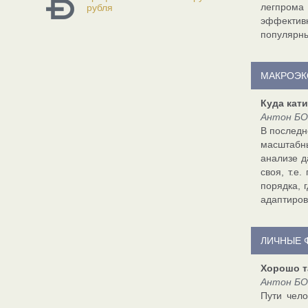
легпрома 
рубля
эффективн
популярны
МАКРОЭК
Куда кати
Антон БО
В последн
масштабны
анализе д
своя, т.е
порядка, 
адаптиров
ЛИЧНЫЕ 
Хорошо т
Антон БО
Пути чело