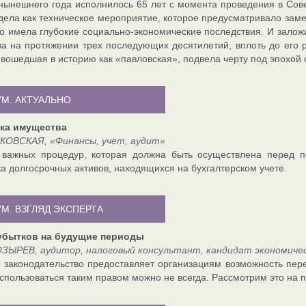
нынешнего года исполнилось 65 лет с момента проведения в Со
дела как техническое мероприятие, которое предусматривало зам
ко имела глубокие социально-экономические последствия. И залож
ва на протяжении трех последующих десятилетий, вплоть до его 
вошедшая в историю как «павловская», подвела черту под эпохой с
М. АКТУАЛЬНО
ка имущества
КОВСКАЯ, «Финансы, учет, аудит»
важных процедур, которая должна быть осуществлена перед под
а долгосрочных активов, находящихся на бухгалтерском учете.
М. ВЗГЛЯД ЭКСПЕРТА
убытков на будущие периоды
ЗЫРЕВ, аудитор, налоговый консультант, кандидат экономичес
 законодательство предоставляет организациям возможность пере
спользоваться таким правом можно не всегда. Рассмотрим это на п