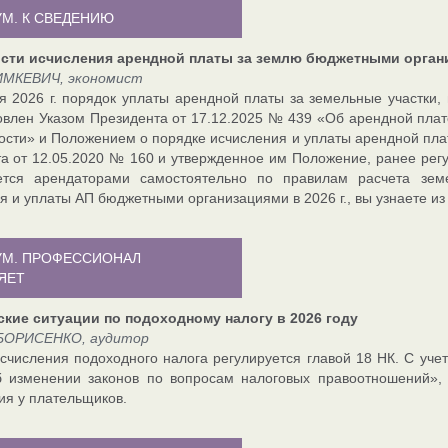
УМ. К СВЕДЕНИЮ
сти исчисления арендной платы за землю бюджетными орган
ИМКЕВИЧ, экономист
я 2026 г. порядок уплаты арендной платы за земельные участки,
овлен Указом Президента от 17.12.2025 № 439 «Об арендной плат
ости» и Положением о порядке исчисления и уплаты арендной платы
а от 12.05.2020 № 160 и утвержденное им Положение, ранее ре
ется арендаторами самостоятельно по правилам расчета зем
я и уплаты АП бюджетными организациями в 2026 г., вы узнаете из
УМ. ПРОФЕССИОНАЛ
ЯЕТ
ские ситуации по подоходному налогу в 2026 году
БОРИСЕНКО, аудитор
счисления подоходного налога регулируется главой 18 НК. С уче
б изменении законов по вопросам налоговых правоотношений»,
ия у плательщиков.