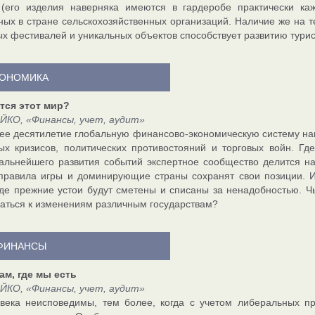
(его изделия наверняка имеются в гардеробе практически каж
ых в стране сельскохозяйственных организаций. Наличие же на т
х фестивалей и уникальных объектов способствует развитию турис
ОНОМИКА
тся этот мир?
ЙКО, «Финансы, учет, аудит»
ее десятилетие глобальную финансово-экономическую систему на
х кризисов, политических противостояний и торговых войн. Г
альнейшего развития событий экспертное сообщество делится на д
. правила игры и доминирующие страны сохранят свои позиции.
где прежние устои будут сметены и списаны за ненадобностью. Ч
аться к изменениям различным государствам?
ФИНАНСЫ
ам, где мы есть
ЙКО, «Финансы, учет, аудит»
века неисповедимы, тем более, когда с учетом либеральных п