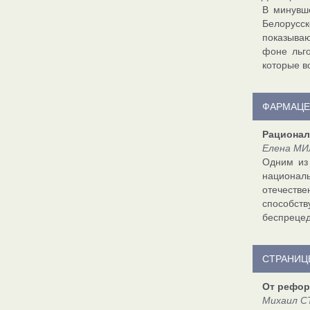
В минувше
Белорусск
показываю
фоне льго
которые в
ФАРМАЦЕ
Рационал
Елена МИ
Одним из
национал
отечеств
способст
беспрецед
СТРАНИЦ
От рефор
Михаил С