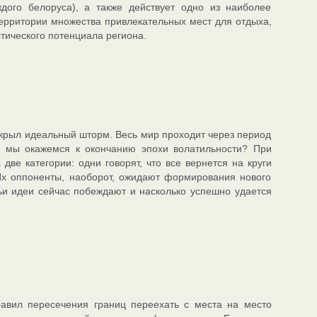
дого белоруса), а также действует одно из наиболее
ерритории множества привлекательных мест для отдыха,
тического потенциала региона.
крыл идеальный шторм. Весь мир проходит через период
де мы окажемся к окончанию эпохи волатильности? При
ве категории: одни говорят, что все вернется на круги
 Их оппоненты, наоборот, ожидают формирования нового
ьи идеи сейчас побеждают и насколько успешно удается
равил пересечения границ переехать с места на место