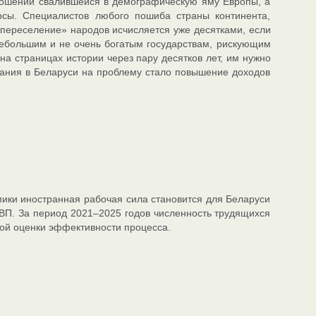
тношении свалившейся в демографическую яму Европы, а
сы. Специалистов любого пошиба страны континента,
 переселение» народов исчисляется уже десятками, если
небольшим и не очень богатым государствам, рискующим
на страницах истории через пару десятков лет, им нужно
вания в Беларуси на проблему стало повышение доходов
мики иностранная рабочая сила становится для Беларуси
ВП. За период 2021–2025 годов численность трудящихся
ной оценки эффективности процесса.