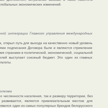
 глобальных экономических изменений.
ной интеграции Главного управления международных
а, открыл путь для выхода на качественно новый уровень
лями подписания Договора были и являются стремление
умя странами в политической, экономической, социальной
елей выступает союзный бюджет. Это один из главных
льтаты.
полкома
о численности населения, так и размеру территории, без
развивается, является привлекательным местом для
оявился один из самых популярных брендов белорусского