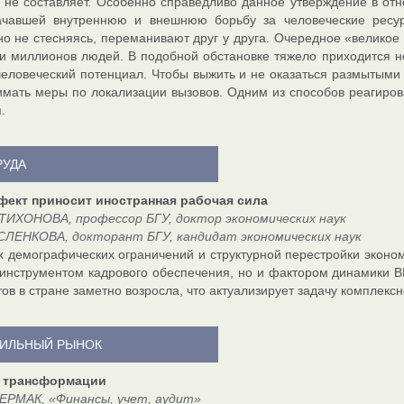
 не составляет. Особенно справедливо данное утверждение в о
ачавшей внутреннюю и внешнюю борьбу за человеческие ресур
о не стесняясь, переманивают друг у друга. Очередное «великое
и миллионов людей. В подобной обстановке тяжело приходится 
человеческий потенциал. Чтобы выжить и не оказаться размытыми 
мать меры по локализации вызовов. Одним из способов реагиро
.
РУДА
фект приносит иностранная рабочая сила
ТИХОНОВА, профессор БГУ, доктор экономических наук
СЛЕНКОВА, докторант БГУ, кандидат экономических наук
х демографических ограничений и структурной перестройки эконо
 инструментом кадрового обеспечения, но и фактором динамики В
ов в стране заметно возросла, что актуализирует задачу комплекс
ИЛЬНЫЙ РЫНОК
 трансформации
ЕРМАК, «Финансы, учет, аудит»