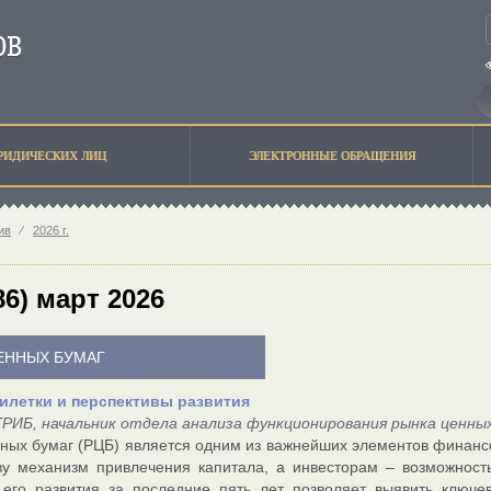
РИДИЧЕСКИХ ЛИЦ
ЭЛЕКТРОННЫЕ ОБРАЩЕНИЯ
ив
⁄
2026 г.
86) март 2026
ЕННЫХ БУМАГ
тилетки и перспективы развития
ГРИБ, начальник отдела анализа функционирования рынка ценн
ных бумаг (РЦБ) является одним из важнейших элементов финан
ву механизм привлечения капитала, а инвесторам – возможнос
его развития за последние пять лет позволяет выявить ключе