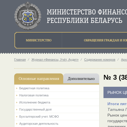
МИНИСТЕРСТВО
ОБРАЩЕНИЯ ГРАЖДАН И Ю
Главная
⁄
Журнал «Финансы, Учёт, Аудит»
⁄
Содержание номеров
⁄
Арх
№ 3 (3
Основные направления
Дополнительно
Бюджетная политика
РЫНОК Ц
Налоговая политика
Исполнение бюджета
Итоги пя
Татьяна 
Государственный долг
Рынок цен
Бухгалтерский учет. МСФО
государст
Аудиторская деятельность
динамики 