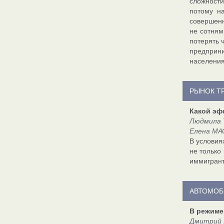
сложности
потому н
совершенн
не сотням
потерять 
предприни
населения
РЫНОК Т
Какой эф
Людмила 
Елена МА
В условия
не только
иммигрант
АВТОМОБ
В режиме
Дмитрий 