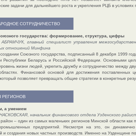
еские задачи для дальнейшего роста и укрепления РЦБ в условиях
РОДНОЕ СОТРУДНИЧЕСТВО
оюзного государства: формирование, структура, цифры
 АБРАМЧУК, главный специалист управления межгосударствен
ых отношений Минфина
 создании Союзного государства, подписанный 8 декабря 1999 год
и Республики Беларусь и Российской Федерации. Основными це
уровень жизни людей, укрепить дружбу и сотрудничество между дв
областях. Финансовой основой для достижения поставленных ц
 который позволяет превращать общие стратегии в конкретные резу
 РЕГИОНОВ
м, а умением
НАСКОВСКАЯ, начальник финансового отдела Узденского райис
 район – один из самых маленьких регионов Минской области как п
промышленных предприятий. Несмотря на это, он динамично 
й и создания новых частных производств. Именно на Узденщине п