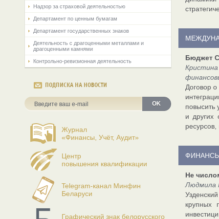
Надзор за страховой деятельностью
стратегич
Департамент по ценным бумагам
Департамент государственных знаков
МЕЖДУНА
Деятельность с драгоценными металлами и
драгоценными камнями
Бюджет С
Контрольно-ревизионная деятельность
Кристина
финансов
ПОДПИСКА НА НОВОСТИ
Договор о
интеграци
OK
повысить 
и других 
ресурсов,
Журнал
«Финансы, Учёт, Аудит»
ФИНАНСЫ
Центр
повышения квалификации
Не число
Людмила 
Telegram-канал Минфин
Беларуси
Узденский
крупных 
инвестици
Графический знак белорусского