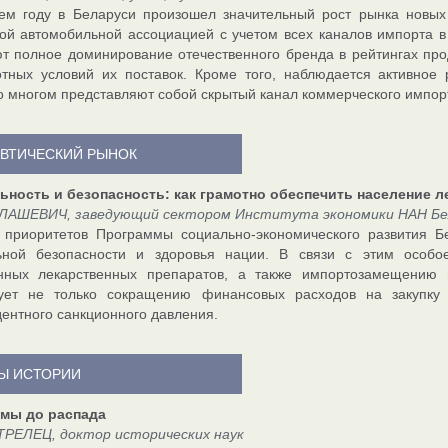
м году в Беларуси произошел значительный рост рынка новых 
ой автомобильной ассоциацией с учетом всех каналов импорта в 
т полное доминирование отечественного бренда в рейтингах пр
тных условий их поставок. Кроме того, наблюдается активное
о многом представляют собой скрытый канал коммерческого импор
ВТИЧЕСКИЙ РЫНОК
ьность и безопасность: как грамотно обеспечить население 
ЛАШЕВИЧ, заведующий сектором Института экономики НАН Бела
 приоритетов Программы социально-экономического развития Б
ьной безопасности и здоровья нации. В связи с этим особ
енных лекарственных препаратов, а также импортозамещению
вует не только сокращению финансовых расходов на закупку
ентного санкционного давления.
Ы ИСТОРИИ
мы до распада
ТРЕЛЕЦ, доктор исторических наук