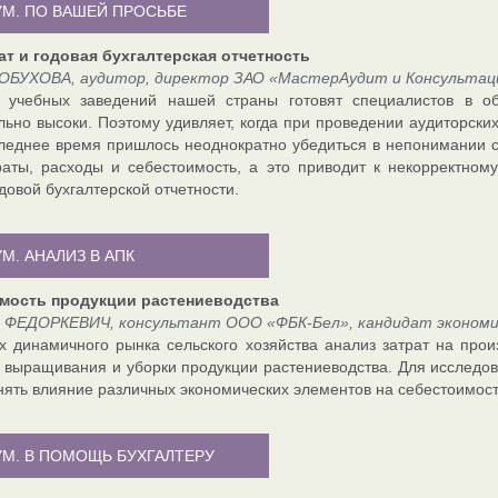
УМ. ПО ВАШЕЙ ПРОСЬБЕ
ат и годовая бухгалтерская отчетность
ОБУХОВА, аудитор, директор ЗАО «МастерАудит и Консультац
о учебных заведений нашей страны готовят специалистов в об
льно высоки. Поэтому удивляет, когда при проведении аудиторски
следнее время пришлось неоднократно убедиться в непонимании с
раты, расходы и себестоимость, а это приводит к некорректном
довой бухгалтерской отчетности.
М. АНАЛИЗ В АПК
мость продукции растениеводства
 ФЕДОРКЕВИЧ, консультант ООО «ФБК-Бел», кандидат экономич
х динамичного рынка сельского хозяйства анализ затрат на прои
 выращивания и уборки продукции растениеводства. Для исследо
нять влияние различных экономических элементов на себестоимость
УМ. В ПОМОЩЬ БУХГАЛТЕРУ