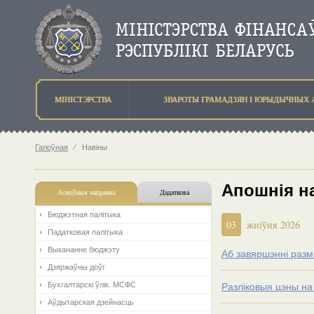
МIНIСТЭРСТВА
ЗВАРОТЫ ГРАМАДЗЯН I ЮРЫДЫЧНЫХ 
Галоўная
⁄
Навіны
Апошнія н
Асноўныя напрамкi
Дадаткова
Бюджэтная палiтыка
03
жніўня 2026
Падатковая палітыка
Выкананне бюджэту
Аб завяршэнні разм
Дзяржаўны доўг
Бухгалтарскі ўлік. МСФС
Разліковыя цэны на
Аўдытарская дзейнасць