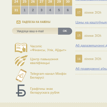
24
25
26
27
28
29
30
31
1
2
3
4
5
6
17
ліпеня 2026
ПАДПІСКА НА НАВІНЫ
Цэны на каштоўныя м
OK
15
ліпеня 2026
Аб даразмяшчэнні д
Часопіс
«Фінансы, Улік, Аўдыт»
14
ліпеня 2026
Цэнтр павышэння
кваліфікацыі
Аб правядзенні аўк
Telegram-канал Мінфін
Беларусі
Графічны знак
беларускага рубля