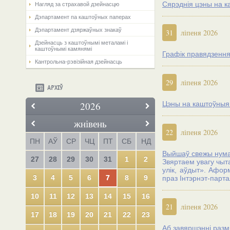
Сярэднія цэны на к
Нагляд за страхавой дзейнасцю
Дэпартамент па каштоўных паперах
Дэпартамент дзяржаўных знакаў
31
ліпеня 2026
Дзейнасць з каштоўнымі металамі і
каштоўнымі камянямі
Графік правядзення
Кантрольна-рэвізійная дзейнасць
29
ліпеня 2026
АРХІЎ
2026
Цэны на каштоўныя м
жнівень
22
ліпеня 2026
ПН
АЎ
СР
ЧЦ
ПТ
СБ
НД
Выйшаў свежы нумар
27
28
29
30
31
1
2
Звяртаем увагу чыт
улік, аўдыт». Афор
3
4
5
6
7
8
9
праз Iнтэрнэт-парт
10
11
12
13
14
15
16
21
ліпеня 2026
17
18
19
20
21
22
23
Аб завяршэнні разм