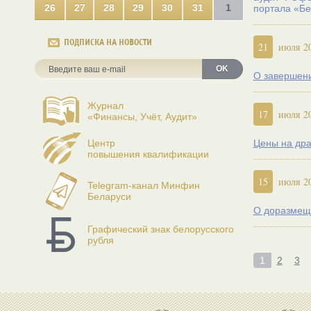
26
27
28
29
30
31
1
портала «Бе
ПОДПИСКА НА НОВОСТИ
21
июля 2
OK
О завершени
Журнал
17
июля 2
«Финансы, Учёт, Аудит»
Центр
Цены на дра
повышения квалификации
15
июля 2
Telegram-канал Минфин
Беларуси
О доразмеще
Графический знак белорусского
рубля
1
2
3