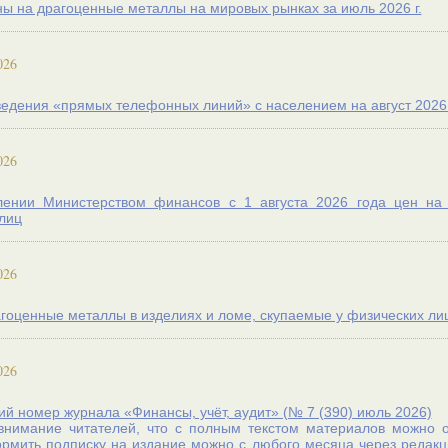
ы на драгоценные металлы на мировых рынках за июль 2026 г.
026
едения «прямых телефонных линий» с населением на август 2026 
026
лении Министерством финансов с 1 августа 2026 года цен на
лиц
026
гоценные металлы в изделиях и ломе, скупаемые у физических лиц с
026
й номер журнала «Финансы, учёт, аудит» (№ 7 (390) июль 2026)
нимание читателей, что с полным текстом материалов можно оз
ормить
подписку
на издание можно с любого месяца через редакци