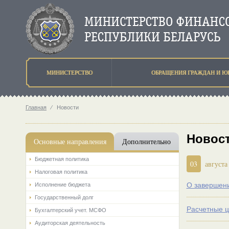
МИНИСТЕРСТВО
ОБРАЩЕНИЯ ГРАЖДАН И Ю
Главная
⁄
Новости
Новост
Основные направления
Дополнительно
Бюджетная политика
03
августа
Налоговая политика
О завершен
Исполнение бюджета
Государственный долг
Расчетные ц
Бухгалтерский учет. МСФО
Аудиторская деятельность