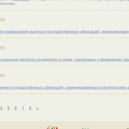
лпочта».
026
и размещения выпуска государственных облигаций, номинированн
026
гоценные металлы в изделиях и ломе, скупаемые у физических лиц 
026
нии государственных облигаций, номинированных в белорусских 
4
5
6
7
8
»