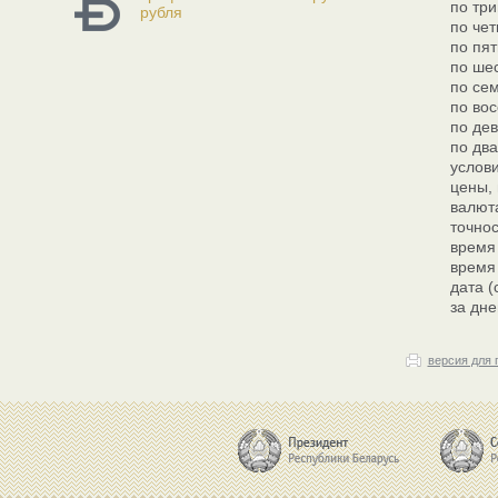
по три
рубля
по чет
по пят
по шес
по сем
по вос
по дев
по два
услов
цены, 
валют
точнос
время 
время 
дата 
за дне
версия для 