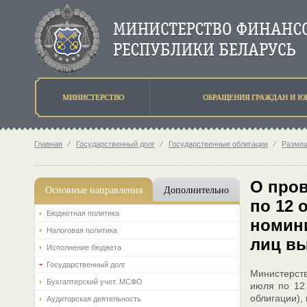
МИНИСТЕРСТВО
ОБРАЩЕНИЯ ГРАЖДАН И Ю
Главная
⁄
Государственный долг
⁄
Государственные облигации
⁄
Разме
O пров
Основные направления
Дополнительно
по 12 
Бюджетная политика
номини
Налоговая политика
лиц вы
Исполнение бюджета
Государственный долг
Министерств
Бухгалтерский учет. МСФО
июля по 12
облигации),
Аудиторская деятельность