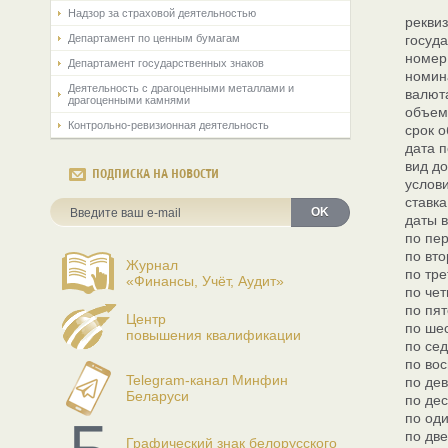
Надзор за страховой деятельностью
рекви
Департамент по ценным бумагам
госуд
номер 
Департамент государственных знаков
номин
Деятельность с драгоценными металлами и
валют
драгоценными камнями
объем
Контрольно-ревизионная деятельность
срок 
дата п
вид д
ПОДПИСКА НА НОВОСТИ
услов
ставка
OK
даты 
по пер
по вто
Журнал
по тре
«Финансы, Учёт, Аудит»
по чет
по пят
Центр
по шес
повышения квалификации
по сед
по вос
Telegram-канал Минфин
по дев
Беларуси
по дес
по оди
по две
Графический знак белорусского