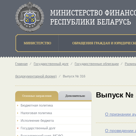
МИНИСТЕРСТВО
ОБРАЩЕНИЯ ГРАЖДАН И ЮРИДИЧЕСК
Главная
⁄
Государственный долг
⁄
Государственные облигации
⁄
Разме
бездокументарной форме)
⁄
Выпуск № 316
Выпуск № 
Основные направления
Дополнительно
Бюджетная политика
Налоговая политика
О признании а
Исполнение бюджета
Государственный долг
О проведении 
Бухгалтерский учет. МСФО