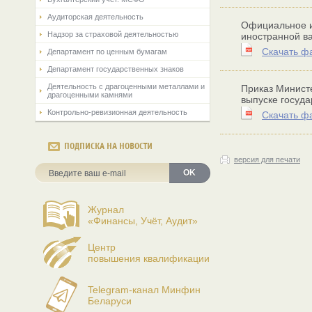
Аудиторская деятельность
Официальное и
Надзор за страховой деятельностью
иностранной в
Скачать ф
Департамент по ценным бумагам
Департамент государственных знаков
Деятельность с драгоценными металлами и
Приказ Министе
драгоценными камнями
выпуске госуд
Контрольно-ревизионная деятельность
Скачать ф
ПОДПИСКА НА НОВОСТИ
версия для печати
OK
Журнал
«Финансы, Учёт, Аудит»
Центр
повышения квалификации
Telegram-канал Минфин
Беларуси