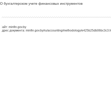
О бухгалтерском учете финансовых инструментов
Сайт: minfin.gov.by
Адрес документа: minfin.gov.by/ru/accounting/methodology/e425b25db06bc3c3.h