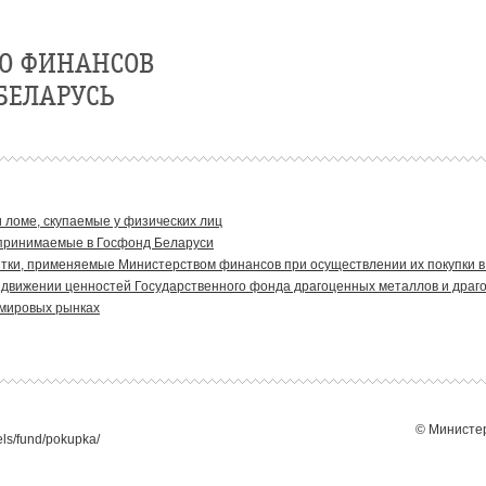
 ломе, скупаемые у физических лиц
 принимаемые в Госфонд Беларуси
тки, применяемые Министерством финансов при осуществлении их покупки в
и движении ценностей Государственного фонда драгоценных металлов и драг
 мировых рынках
© Министер
els/fund/pokupka/