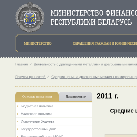
МИНИСТЕРСТВО
ОБРАЩЕНИЯ ГРАЖДАН И ЮРИДИЧЕСК
Главная
⁄
Деятельность с драгоценными металлами и драгоценными камн
Покупка ценностей
⁄
Средние цены на драгоценные металлы на мировых р
2011 г.
Основные направления
Дополнительно
Бюджетная политика
Средние 
Налоговая политика
Исполнение бюджета
Государственный долг
Бухгалтерский учет. МСФО