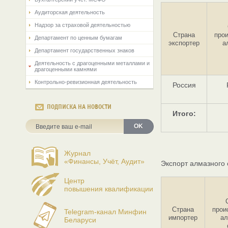
Аудиторская деятельность
Надзор за страховой деятельностью
Страна
про
Департамент по ценным бумагам
экспортер
а
Департамент государственных знаков
Деятельность с драгоценными металлами и
драгоценными камнями
Контрольно-ревизионная деятельность
Россия
ПОДПИСКА НА НОВОСТИ
Итого:
OK
Журнал
«Финансы, Учёт, Аудит»
Экспорт алмазного
Центр
повышения квалификации
Страна
прои
Telegram-канал Минфин
импортер
ал
Беларуси