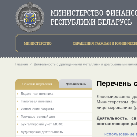
МИНИСТЕРСТВО
ОБРАЩЕНИЯ ГРАЖДАН И ЮРИДИЧЕСК
Главная
⁄
Деятельность с драгоценными металлами и драгоценными камн
Перечень с
Основные направления
Дополнительно
Бюджетная политика
Лицензирование де
Налоговая политика
Министерством фи
лицензировании» (
Исполнение бюджета
Государственный долг
Деятельность, с
составляющие раб
Бухгалтерский учет. МСФО
Аудиторская деятельность
использование 