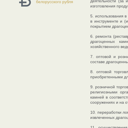
деятельности (за 
белорусского рубля
изготовления проду
5. использования в
в инструменте и (
покрытием драгоце
6. ремонта (реста
драгоценных кам
хозяйственного вед
7. оптовой и розн
составе драгоценн
8. оптовой торго
приобретенными для
9. розничной торго
религиозными орг
камней в соответс
сооружениях и на о
10. переработки ло
извлеченных драгоц
11. осуществлени