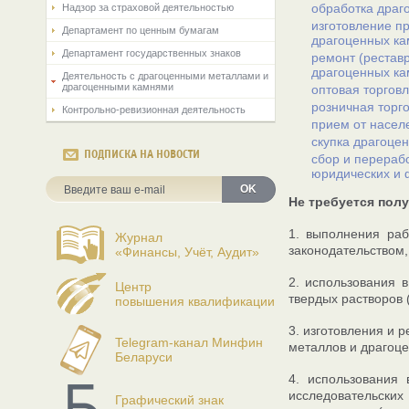
обработка драг
Надзор за страховой деятельностью
изготовление п
Департамент по ценным бумагам
драгоценных ка
Департамент государственных знаков
ремонт (рестав
драгоценных ка
Деятельность с драгоценными металлами и
драгоценными камнями
оптовая торгов
розничная торг
Контрольно-ревизионная деятельность
прием от насел
скупка драгоце
ПОДПИСКА НА НОВОСТИ
сбор и перераб
юридических и 
OK
Не требуется пол
1. выполнения раб
Журнал
законодательством,
«Финансы, Учёт, Аудит»
2. использования 
Центр
твердых растворов 
повышения квалификации
3. изготовления и 
Telegram-канал Минфин
металлов и драгоц
Беларуси
4. использования
исследовательских
Графический знак