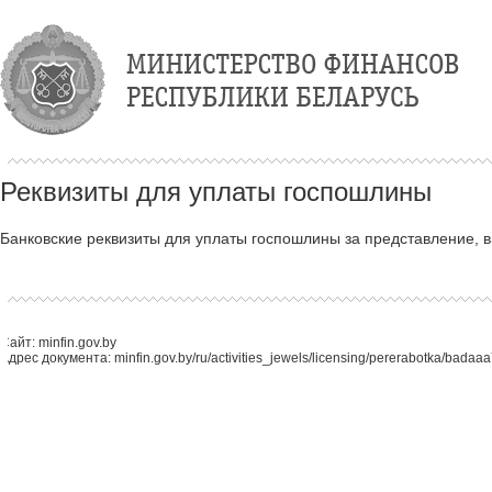
Реквизиты для уплаты госпошлины
Банковские реквизиты для уплаты госпошлины за представление, 
Сайт: minfin.gov.by
Адрес документа: minfin.gov.by/ru/activities_jewels/licensing/pererabotka/bada