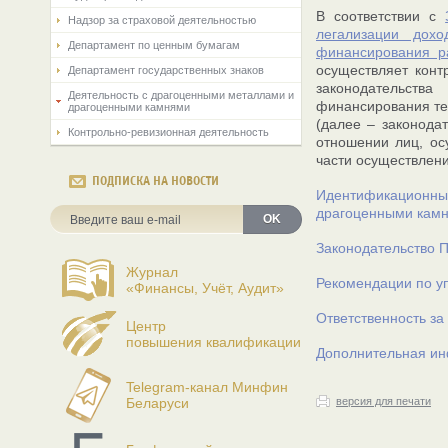
В соответствии с
Надзор за страховой деятельностью
легализации дохо
Департамент по ценным бумагам
финансирования р
осуществляет конт
Департамент государственных знаков
законодательств
Деятельность с драгоценными металлами и
финансирования те
драгоценными камнями
(далее – законода
Контрольно-ревизионная деятельность
отношении лиц, ос
части осуществлен
ПОДПИСКА НА НОВОСТИ
Идентификационные
драгоценными камн
OK
Законодательство 
Журнал
Рекомендации по у
«Финансы, Учёт, Аудит»
Ответственность за
Центр
повышения квалификации
Дополнительная и
Telegram-канал Минфин
Беларуси
версия для печати