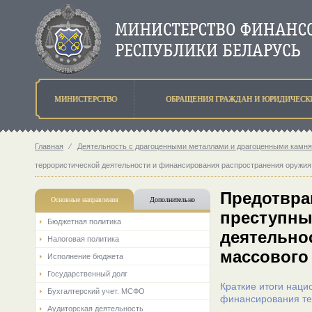
МИНИСТЕРСТВО
ОБРАЩЕНИЯ ГРАЖДАН И ЮРИДИЧЕСК
Главная
⁄
Деятельность с драгоценными металлами и драгоценными камн
террористической деятельности и финансирования распространения оружия
Предотвра
Основные направления
Дополнительно
преступны
Бюджетная политика
деятельно
Налоговая политика
массового
Исполнение бюджета
Государственный долг
Краткие итоги наци
Бухгалтерский учет. МСФО
финансирования те
Аудиторская деятельность