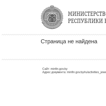
Страница не найдена
Сайт: minfin.gov.by
Адрес документа: minfin.gov.by/ru/activities_jewe