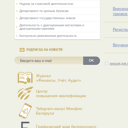
Надзор за страховой деятельностью
Внесени
Департамент по ценным бумагам
таковое
Департамент государственных знаков
Деятельность с драгоценными металлами и
драгоценными камнями
Регистр
Контрольно-ревизионная деятельность
Вручени
ПОДПИСКА НА НОВОСТИ
OK
версия для 
Журнал
«Финансы, Учёт, Аудит»
Центр
повышения квалификации
Telegram-канал Минфин
Беларуси
Графический знак белорусского