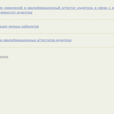
е изменений в квалификационный аттестат аудитора в связи с 
 имеется) аудитора
ация личных кабинетов
е квалификационных аттестатов аудитора
печати