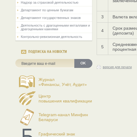
заключенны
Надзор за страховой деятельностью
Департамент по ценным бумагам
3
Валюта вкла
Департамент государственных знаков
Деятельность с драгоценными металлами и
Срок разме
драгоценными камнями
4
(депозита)
Контрольно-ревизионная деятельность
Средневзв
5
процентная
ПОДПИСКА НА НОВОСТИ
OK
версия для печати
Журнал
«Финансы, Учёт, Аудит»
Центр
повышения квалификации
Telegram-канал Минфин
Беларуси
Графический знак