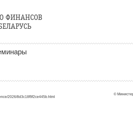
еминары
© Министер
lence/2026/8d3c18f9f2ce445b.html