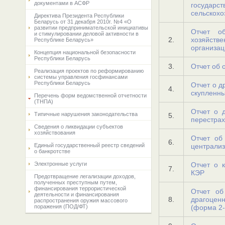
документами в АСФР
госуда
сельскохо
Директива Президента Республики
Беларусь от 31 декабря 2010г. №4 «О
развитии предпринимательской инициативы
Отчет о
и стимулировании деловой активности в
2.
хозяйст
Республике Беларусь»
организац
Концепция национальной безопасности
Республики Беларусь
3.
Отчет об 
Реализация проектов по реформированию
системы управления госфинансами
Республики Беларусь
Отчет о д
4.
скупленны
Перечень форм ведомственной отчетности
(ТНПА)
Отчет о 
Типичные нарушения законодательства
5.
перестра
Сведения о ликвидации субъектов
хозяйствования
Отчет об
6.
Единый государственный реестр сведений
централиз
о банкротстве
Электронные услуги
Отчет о 
7.
КЭР
Предотвращение легализации доходов,
полученных преступным путем,
финансирования террористической
Отчет об
деятельности и финансирования
8.
драгоцен
распространения оружия массового
поражения (ПОД/ФТ)
(форма 2