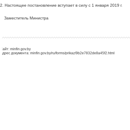
2. Настоящее постановление вступает в силу с 1 января 2019 г.
Заместитель Министра
Сайт: minfin.gov.by
Адрес документа: minfin.gov.by/ru/forms/prikaz/9b2e7832de8a45f2.html