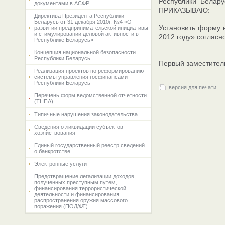
Республики Белару
документами в АСФР
ПРИКАЗЫВАЮ:
Директива Президента Республики
Беларусь от 31 декабря 2010г. №4 «О
Установить форму в
развитии предпринимательской инициативы
и стимулировании деловой активности в
2012 году» согласн
Республике Беларусь»
Концепция национальной безопасности
Республики Беларусь
Первый заместит
Реализация проектов по реформированию
системы управления госфинансами
Республики Беларусь
версия для печати
Перечень форм ведомственной отчетности
(ТНПА)
Типичные нарушения законодательства
Сведения о ликвидации субъектов
хозяйствования
Единый государственный реестр сведений
о банкротстве
Электронные услуги
Предотвращение легализации доходов,
полученных преступным путем,
финансирования террористической
деятельности и финансирования
распространения оружия массового
поражения (ПОД/ФТ)