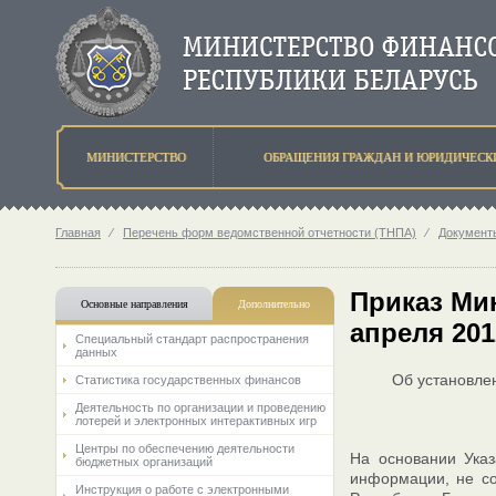
МИНИСТЕРСТВО
ОБРАЩЕНИЯ ГРАЖДАН И ЮРИДИЧЕСК
Главная
⁄
Перечень форм ведомственной отчетности (ТНПА)
⁄
Документ
Приказ Ми
Основные направления
Дополнительно
апреля 201
Специальный стандарт распространения
данных
Об установле
Статистика государственных финансов
Деятельность по организации и проведению
лотерей и электронных интерактивных игр
Центры по обеспечению деятельности
На основании Указ
бюджетных организаций
информации, не со
Инструкция о работе с электронными