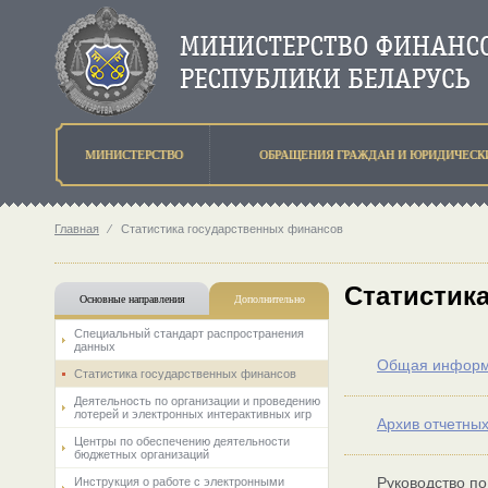
МИНИСТЕРСТВО
ОБРАЩЕНИЯ ГРАЖДАН И ЮРИДИЧЕСК
Главная
⁄
Статистика государственных финансов
Статистик
Основные направления
Дополнительно
Специальный стандарт распространения
данных
Общая инфор
Статистика государственных финансов
Деятельность по организации и проведению
лотерей и электронных интерактивных игр
Архив отчетны
Центры по обеспечению деятельности
бюджетных организаций
Руководство п
Инструкция о работе с электронными