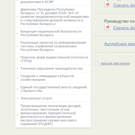
документами в АСФР
Скачать ф
Директива Президента Республики
Беларусь от 31 декабря 2010г. №4 «О
развитии предпринимательской инициативы
и стимулировании деловой активности в
Руководство п
Республике Беларусь»
Скачать ф
Концепция национальной безопасности
Республики Беларусь
Реализация проектов по реформированию
Английская вер
системы управления госфинансами
Республики Беларусь
Перечень форм ведомственной отчетности
(ТНПА)
версия для печати
Типичные нарушения законодательства
Сведения о ликвидации субъектов
хозяйствования
Единый государственный реестр сведений
о банкротстве
Электронные услуги
Предотвращение легализации доходов,
полученных преступным путем,
финансирования террористической
деятельности и финансирования
распространения оружия массового
поражения (ПОД/ФТ)