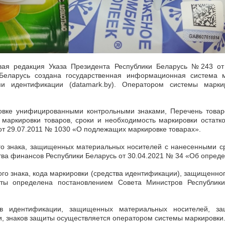
вая редакция Указа Президента Республики Беларусь №243 от 
 Беларусь создана государственная информационная система
ми идентификации (datamark.by). Оператором системы марки
овке унифицированными контрольными знаками, Перечень товар
 маркировки товаров, сроки и необходимость маркировки остатк
от 29.07.2011 № 1030 «О подлежащих маркировке товарах».
о знака, защищенных материальных носителей с нанесенными с
а финансов Республики Беларусь от 30.04.2021 № 34 «Об опреде
го знака, кода маркировки (средства идентификации), защищенно
иты определена постановлением Совета Министров Республи
ств идентификации, защищенных материальных носителей, з
, знаков защиты осуществляется оператором системы маркировки