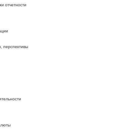
ки отчетности
ации
ы, перспективы
ятельности
алюты