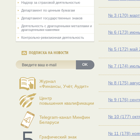
Надзор за страховой деятельностью
Департамент по ценным бумагам
№ 3 (170) март
Департамент государственных знаков
Деятельность с драгоценными металлами и
драгоценными камнями
№ 6 (173) июн
Контрольно-ревизионная деятельность
№ 5 (172) май 
ПОДПИСКА НА НОВОСТИ
OK
№ 7 (174) июл
Журнал
№ 8 (175) авгу
«Финансы, Учёт, Аудит»
Центр
№ 9 (176) сент
повышения квалификации
№ 10 (177) окт
Telegram-канал Минфин
Беларуси
№ 11 (178) ноя
Графический знак