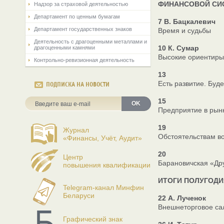
ФИНАНСОВОЙ СИС
Надзор за страховой деятельностью
Департамент по ценным бумагам
7 В. Бацкалевич
Департамент государственных знаков
Время и судьбы
Деятельность с драгоценными металлами и
10 К. Сумар
драгоценными камнями
Высокие ориентиры
Контрольно-ревизионная деятельность
13
Есть развитие. Буде
ПОДПИСКА НА НОВОСТИ
15
OK
Предприятие в рынк
19
Журнал
Обстоятельствам в
«Финансы, Учёт, Аудит»
20
Центр
Барановичская «Др
повышения квалификации
ИТОГИ ПОЛУГОДИ
Telegram-канал Минфин
Беларуси
22 А. Лученок
Внешнеторговое са
Графический знак