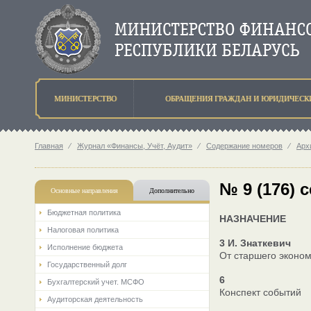
МИНИСТЕРСТВО
ОБРАЩЕНИЯ ГРАЖДАН И ЮРИДИЧЕСК
Главная
⁄
Журнал «Финансы, Учёт, Аудит»
⁄
Содержание номеров
⁄
Арх
№ 9 (176) 
Основные направления
Дополнительно
Бюджетная политика
НАЗНАЧЕНИЕ
Налоговая политика
3 И. Знаткевич
Исполнение бюджета
От старшего эконом
Государственный долг
6
Бухгалтерский учет. МСФО
Конспект событий
Аудиторская деятельность