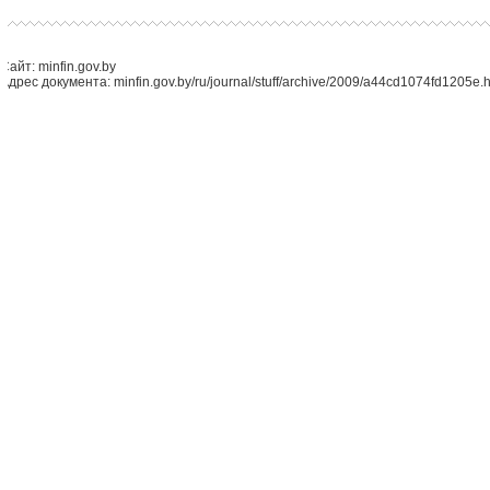
Сайт: minfin.gov.by
Адрес документа: minfin.gov.by/ru/journal/stuff/archive/2009/a44cd1074fd1205e.h