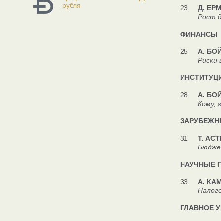
рубля
23
Д. ЕР
Рост дохо
ФИНАНСЫ
25
А. БО
Риски ва
ИНСТИТУЦ
28
А. БО
Кому, где
ЗАРУБЕЖН
31
Т. АС
Бюджетна
НАУЧНЫЕ 
33
А. КА
Налоговая 
ГЛАВНОЕ 