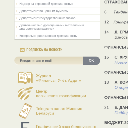
СТРАХОВА
Надзор за страховой деятельностью
Департамент по ценным бумагам
6
Тенден
Департамент государственных знаков
12
Конкур
Деятельность с драгоценными металлами и
драгоценными камнями
14
Д. ЕР
Контрольно-ревизионная деятельность
Взносы ра
ФИНАНСЫ 
ПОДПИСКА НА НОВОСТИ
16
С. ХР
OK
Новые 
ФИНАНСЫ 
Журнал
«Финансы, Учёт, Аудит»
18
А. КОР
О поря
Центр
повышения квалификации
ФИНАНСЫ 
21
Е. ДА
Telegram-канал Минфин
Подде
Беларуси
БЮДЖЕТ-20
Графический знак белорусского