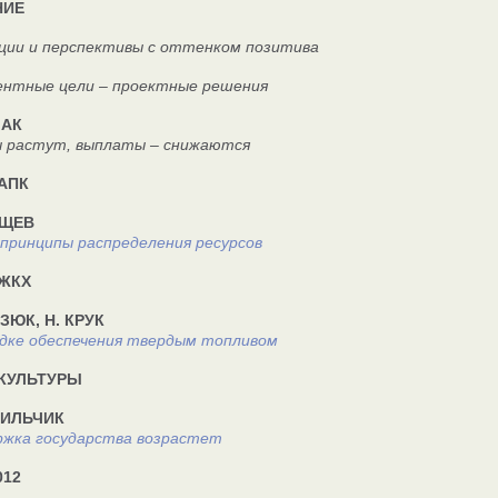
НИЕ
ции и перспективы с оттенком позитива
ентные цели – проектные решения
МАК
стут, выплаты – снижаются
АПК
УЩЕВ
принципы распределения ресурсов
ЖКХ
ЗЮК, Н. КРУК
дке обеспечения твердым топливом
КУЛЬТУРЫ
НИЛЬЧИК
ржка государства возрастет
12