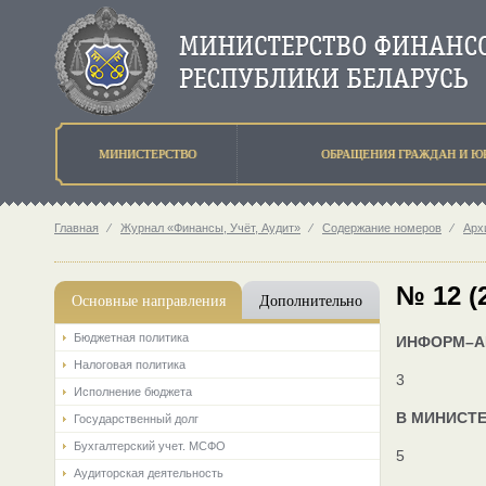
МИНИСТЕРСТВО
ОБРАЩЕНИЯ ГРАЖДАН И Ю
Главная
⁄
Журнал «Финансы, Учёт, Аудит»
⁄
Содержание номеров
⁄
Арх
№ 12 (
Основные направления
Дополнительно
Бюджетная политика
ИНФОРМ–А
Налоговая политика
3
Исполнение бюджета
В МИНИСТ
Государственный долг
Бухгалтерский учет. МСФО
5
Аудиторская деятельность