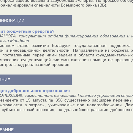
опроса задействованы и зарубежные эксперты. По просьбе бело
роанализировали специалисты Всемирного банка (ВБ).
 ИННОВАЦИИ
чит бюджетные средства?
ВАНЮТА, консультант отдела финансирования образования и на
науки Минфина
менном этапе развития Беларуси государственная поддержка 
кой и инновационной деятельности. Направляемые из бюджета 
ь поставленные перед ними задачи в области фундаментальных
ствованию существующей системы оказания помощи не прекраща
контроль над реализацией проектов.
АНИЕ
для добровольного страхования
ОЛЬХОВИК, заместитель начальника Главного управления стра
езидента от 15 августа № 358 существенно расширен перечень 
включаются в затраты, учитываемые при налогообложении. До
 субъектов хозяйствования, на дальнейшее развитие добровольн
ВАНИЕ