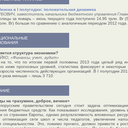
инска в I полугодии: положительная динамика
УБОВИЧ, заместитель начальника бюджетного управления Главн
толицы за январь – июнь текущего года поступило 14,95 трлн. Br (
трлн. Br) больше по сравнению с аналогичным периодом 2012 года.
ЦИОНАЛЬНЫЕ
ЗОВАНИЯ
няется структура экономики?
ЙКО, «Финансы, учет, аудит»
на то, что по итогам первой половины 2013 года целый ряд ин
но ниже прогнозных уровней, статистика фиксирует и некоторы
озросла численность действующих организаций. В I полугодии 201
ри раза меньше – лишь 3 710.
АНИЕ
ды на «разумное, доброе, вечное»
лорусским правительством сегодня стоит задача оптимизац
ния бюджетных средств. Как показывают исследования, уровень
м со странами Европы, однако результативность вложенных ресур
, оптимизация сети школ и числа педагогов, увеличение напо
 специальностям. Это, помимо прочего, должно привести к рос