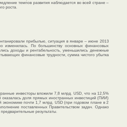
медление темпов развития наблюдается во всей стране –
го роста.
онтанировали прибылью, ситуация в январе – июне 2013
но изменилась. По большинству основных финансовых
ились доходы и рентабельность, уменьшились денежные
спытывающих финансовые трудности, сумма чистого убытка
странные инвесторы вложили 7,8 млрд. USD, что на 12,5%
й оказалась доля прямых иностранных инвестиций (ПИИ)
й экономике почти 1,7 млрд. USD (при годовом плане в 2
ыполнение поставленных Правительством задач. Однако
 предварительные результаты.