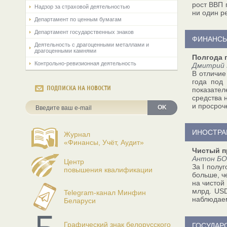
рост ВВП 
Надзор за страховой деятельностью
ни один р
Департамент по ценным бумагам
Департамент государственных знаков
ФИНАНСЫ
Деятельность с драгоценными металлами и
драгоценными камнями
Полгода 
Контрольно-ревизионная деятельность
Дмитрий 
В отличие
года под
ПОДПИСКА НА НОВОСТИ
показател
средства 
и просроч
OK
ИНОСТРА
Журнал
«Финансы, Учёт, Аудит»
Чистый п
Антон БО
Центр
За I полу
повышения квалификации
больше, ч
на чистой
млрд. USD
Telegram-канал Минфин
наблюдаем
Беларуси
Графический знак белорусского
ГОСУДАР