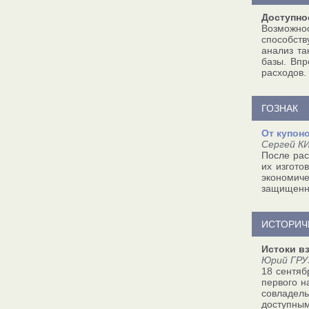
Доступно
Возможно
способств
анализ та
базы. Впр
расходов.
ГОЗНАК
От купон
Сергей К
После рас
их изгото
экономич
защищенны
ИСТОРИЧ
Истоки в
Юрий ГРУ
18 сентяб
первого н
совладел
доступным