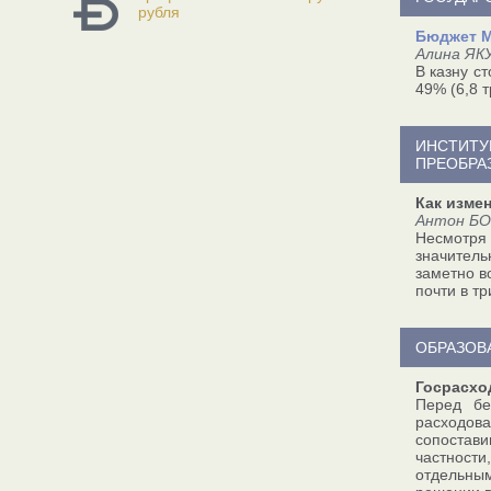
рубля
Бюджет М
Алина ЯК
В казну с
49% (6,8 
ИНСТИТУ
ПРЕОБРА
Как изме
Антон БО
Несмотря 
значитель
заметно в
почти в т
ОБРАЗОВ
Госрасхо
Перед бе
расходова
сопостави
частности
отдельным