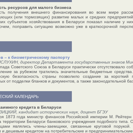
сть ресурсов для малого бизнеса
сть получения внешнего финансирования во всем мире рассма
ующих (или тормозящих) развитие малых и средних предприяти
ких субъектов хозяйствования в Беларуси показал наличие у н
очем, поправить ситуацию возможно уже в краткосрочной перспе
ов – к биометрическому паспорту
ИСЛУХИН, директор Департамента государственных знаков Ми
пада Советского Союза в Беларуси практически отсутствовало соб
вление за рубежом тратились значительные бюджетные средства
ескую безопасность страны позволило создание за короткий 
х от подделки бланков и документов, а также законодательной ба
ЕСКИЙ КАЛЕНДАРЬ
заимного кредита в Беларуси
ЗИЦКИЙ, кандидат исторических наук, доцент БГЭУ
ря 1873 года министр финансов Российской империи М. Рейтерн 
а территории Беларуси банковского учреждения подобного типа. 
ьцами являлись члены-заемщики, связанные круговой порукой.
 и дешевым кредитом на потребительские и предпринимательские