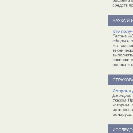
решении в
средств п
НАУКА И
Кто полу
Галина И
сферы и 
На совре
техничес
выполнят
совершен
оценка и 
СТРАХОВ
Импульс 
Дмитрий 
Указом Пр
которым 
интересов
Беларусь.
ИССЛЕДО