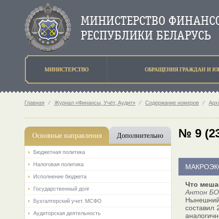
МИНИСТЕРСТВО
ОБРАЩЕНИЯ ГРАЖДАН И Ю
Главная
⁄
Журнал «Финансы, Учёт, Аудит»
⁄
Содержание номеров
⁄
Арх
№ 9 (2
Основные направления
Дополнительно
Бюджетная политика
Налоговая политика
МАКРОЭК
Исполнение бюджета
Что меша
Государственный долг
Антон БО
Нынешний 
Бухгалтерский учет. МСФО
составил 
Аудиторская деятельность
аналогичн