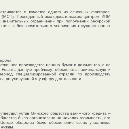
тривается в качестве одного из основных факторов,
й (МСП). Проведенный исследовательским центром ИПМ
их значительных ограничений при пополнении ресурсной
ктиве и без значительного увеличения государственных
нфина
ственное производство ценных бумаг и документов, а на
. Решить данную проблему, обеспечить национальную и
период специализированной отрасли по производству
зы, регулирующей эту сферу деятельности.
утвердил устав Минского общества взаимного кредита –
Общество было организовано на началах взаимности, его
 Целью общества было обеспечение своих участников
 нужды.