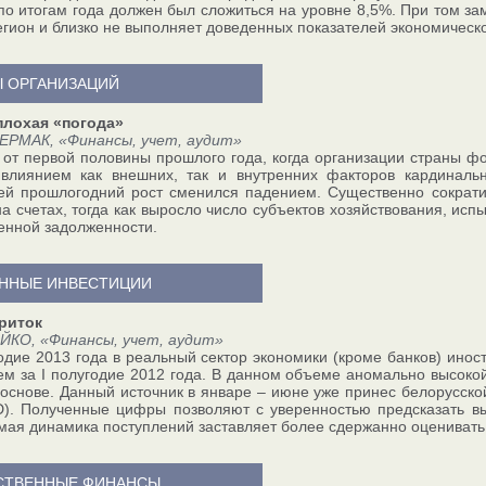
по итогам года должен был сложиться на уровне 8,5%. При том за
егион и близко не выполняет доведенных показателей экономическо
 ОРГАНИЗАЦИЙ
плохая «погода»
ЕРМАК, «Финансы, учет, аудит»
 от первой половины прошлого года, когда организации страны ф
 влиянием как внешних, так и внутренних факторов кардиналь
ей прошлогодний рост сменился падением. Существенно сократ
на счетах, тогда как выросло число субъектов хозяйствования, и
енной задолженности.
ННЫЕ ИНВЕСТИЦИИ
риток
ЙКО, «Финансы, учет, аудит»
годие 2013 года в реальный сектор экономики (кроме банков) ино
ем за I полугодие 2012 года. В данном объеме аномально высоко
 основе. Данный источник в январе – июне уже принес белорусско
). Полученные цифры позволяют с уверенностью предсказать в
ая динамика поступлений заставляет более сдержанно оценивать
СТВЕННЫЕ ФИНАНСЫ