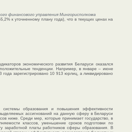
ого финансового управления Мингорисполкома
55,2% к уточненному плану года), что в текущих ценах на
дикаторов экономического развития Беларуси оказался
е положительные тенденции. Например, в январе – июне
3 года зарегистрировано 10 913 юрлиц, а ликвидировано
ии системы образования и повышения эффективности
 выделяемых ассигнований на данную сферу в Беларуси
сов ниже. Среди мер, которые принимает государство, в
лняемости классов, уменьшение сроков подготовки по
ту заработной платы работников сферы образования. В