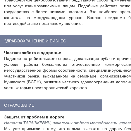
Трансфертное ценообразование представляет собой применение
или услуг взаимозависимым лицам. Подобные действия позв
государствах с более низкими налогами. Это наиболее прос
капитала на международном уровне. Вполне ожидаемо б
противодействию негативному явлению.
ЗДРАВООХРАНЕНИЕ И БИЗНЕС
Частная забота о здоровье
Падение потребительского спроса, девальвация рубля и прочи
условия работы большинства отечественных коммерческ
негосударственной формы собственности, специализирующиеся 
участников рынка, высказанном на семинаре, организованн
Кунявского (БСПН), развитие частного здравоохранения допол
часть которых носит хронический характер.
СТРАХОВАНИЕ
Защита от проблем в дороге
Наталия ТАРАШКЕВИЧ, начальник отдела методологии управ
Мы уже привыкли к тому, что нельзя выезжать на дорогу без