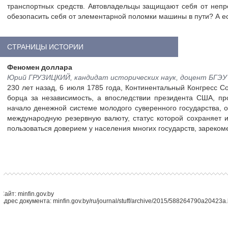
транспортных средств. Автовладельцы защищают себя от непре
обезопасить себя от элементарной поломки машины в пути? А е
СТРАНИЦЫ ИСТОРИИ
Феномен доллара
Юрий ГРУЗИЦКИЙ, кандидат исторических наук, доцент БГЭУ
230 лет назад, 6 июля 1785 года, Континентальный Конгресс
борца за независимость, а впоследствии президента США, п
начало денежной системе молодого суверенного государства,
международную резервную валюту, статус которой сохраняет и
пользоваться доверием у населения многих государств, зареко
Сайт: minfin.gov.by
Адрес документа: minfin.gov.by/ru/journal/stuff/archive/2015/588264790a20423a.