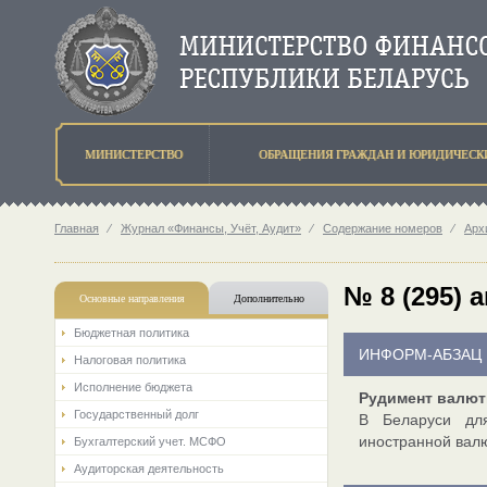
МИНИСТЕРСТВО
ОБРАЩЕНИЯ ГРАЖДАН И ЮРИДИЧЕСК
Главная
⁄
Журнал «Финансы, Учёт, Аудит»
⁄
Содержание номеров
⁄
Арх
№ 8 (295) а
Основные направления
Дополнительно
Бюджетная политика
ИНФОРМ-АБЗАЦ
Налоговая политика
Исполнение бюджета
Рудимент валют
Государственный долг
В Беларуси для
иностранной валю
Бухгалтерский учет. МСФО
Аудиторская деятельность