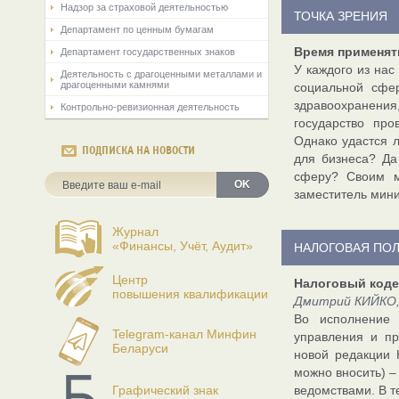
Надзор за страховой деятельностью
ТОЧКА ЗРЕНИЯ
Департамент по ценным бумагам
Время применя
Департамент государственных знаков
У каждого из нас
Деятельность с драгоценными металлами и
драгоценными камнями
социальной сфе
здравоохранени
Контрольно-ревизионная деятельность
государство про
Однако удастся 
ПОДПИСКА НА НОВОСТИ
для бизнеса? Да
сферу? Своим м
OK
заместитель ми
Журнал
«Финансы, Учёт, Аудит»
НАЛОГОВАЯ ПО
Центр
Налоговый коде
повышения квалификации
Дмитрий КИЙКО,
Во исполнение 
Telegram-канал Минфин
управления и пр
Беларуси
новой редакции 
можно вносить) –
Графический знак
ведомствами. В т