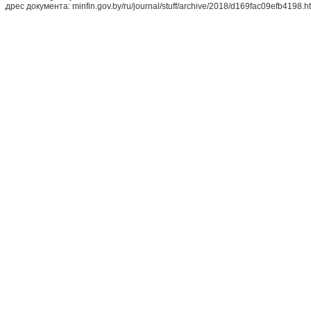
Адрес документа: minfin.gov.by/ru/journal/stuff/archive/2018/d169fac09efb4198.h