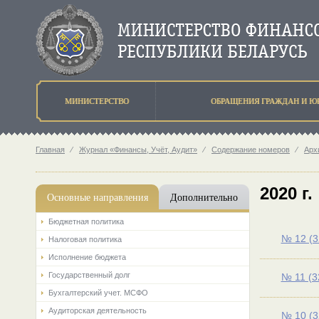
МИНИСТЕРСТВО
ОБРАЩЕНИЯ ГРАЖДАН И Ю
Главная
⁄
Журнал «Финансы, Учёт, Аудит»
⁄
Содержание номеров
⁄
Арх
2020 г.
Основные направления
Дополнительно
Бюджетная политика
№ 12 (3
Налоговая политика
Исполнение бюджета
Государственный долг
№ 11 (3
Бухгалтерский учет. МСФО
Аудиторская деятельность
№ 10 (3