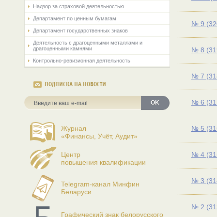
Надзор за страховой деятельностью
Департамент по ценным бумагам
№ 9 (32
Департамент государственных знаков
Деятельность с драгоценными металлами и
драгоценными камнями
№ 8 (31
Контрольно-ревизионная деятельность
№ 7 (31
ПОДПИСКА НА НОВОСТИ
№ 6 (31
OK
Журнал
№ 5 (31
«Финансы, Учёт, Аудит»
Центр
№ 4 (31
повышения квалификации
№ 3 (31
Telegram-канал Минфин
Беларуси
№ 2 (31
Графический знак белорусского