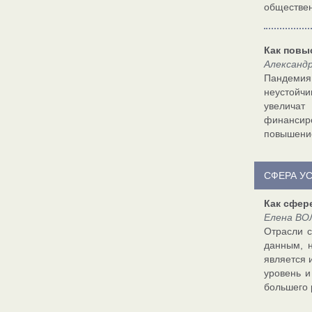
обществен
Как повы
Александ
Пандемия
неустойч
увеличат
финансиро
повышение
СФЕРА У
Как сфер
Елена ВО
Отрасли с
данным, н
является 
уровень и
большего 