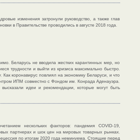
дровые изменения затронули руководство, а также глав
овки в Правительстве проводились в августе 2018 года.
имо. Беларусь не вводила жестких карантинных мер, но
еся трудности и выйти из кризиса максимально быстро.
. Как коронавирус повлиял на экономику Беларуси, и что
ентром ИПМ совместно с Фондом им. Конрада Аденауэра.
высказали идеи и рекомендации, которые могут быть
очетанием нескольких факторов: пандемия COVID-19,
овых партнерах и шок цен на мировых товарных рынках.
рецессия по итогам 2020 года неминуема. Стоящие перед