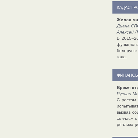
КАДАСТР
Жилая мн
Диана СП
Алексей 
В 2015–2
функциона
белорусск
года.
ФИНАНСЫ
Время ст
Руслан М
С ростом 
испытыват
вызвав со
сейчас» о
реализаци