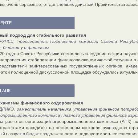
вы очень серьезные, от дальнейших действий Правительства завися
МЕНТЕ
ный подход для стабильного развития
РУНЕЦ, председатель Постоянной комиссии Совета Республи
е, бюджету и финансам
20 года в Совете Республики состоялось заседание секции научно
направления стабилизации финансово-экономической ситуации в 
редставители заинтересованных государственных органов, акаде
 этой полноценной дискуссионной площадке обсуждались актуаль
 АПК
ханизмы финансового оздоровления
ДРИКО, заместитель начальника управления финансов потреби
ропромышленного комплекса Главного управления финансов аг
а расчетов организаций агропромышленного комплекса (АПК) п
трагентами находится на постоянном контроле руководства стр
ый возврат в бюджет задолженности и недопустимость ее списания