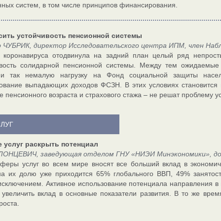
ных систем, в том числе принципов финансирования.
сить устойчивость пенсионной системы
р ЧУБРИК, директор Исследовательского центра ИПМ, член Наб
 коронавируса отодвинула на задний план целый ряд непросты
ивость солидарной пенсионной системы. Между тем ожидаемые
 и так немалую нагрузку на Фонд социальной защиты насел
вание выпадающих доходов ФСЗН. В этих условиях становится 
 пенсионного возраста и страхового стажа – не решат проблему у
СЛУГ
е услуг раскрыть потенциал
ЛОНЦЕВИЧ, заведующая отделом ГНУ «НИЭИ Минэкономики», доц
феры услуг во всем мире вносят все больший вклад в экономич
а их долю уже приходится 65% глобального ВВП, 49% занятост
исключением. Активное использование потенциала направления в 
 увеличить вклад в основные показатели развития. В то же вре
роста.