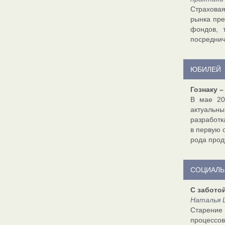
Страховая
рынка пре
фондов, 
посреднич
ЮБИЛЕЙ
Гознаку –
В мае 20
актуальны
разработк
в первую 
рода прод
СОЦИАЛЬ
С забото
Наталья 
Старение
процессо