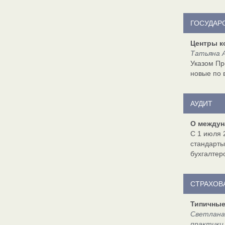
ГОСУДАР
Центры к
Татьяна А
Указом Пр
новые по 
АУДИТ
О междун
С 1 июля 
стандарт
бухгалтер
СТРАХОВ
Типичные
Светлана
практики