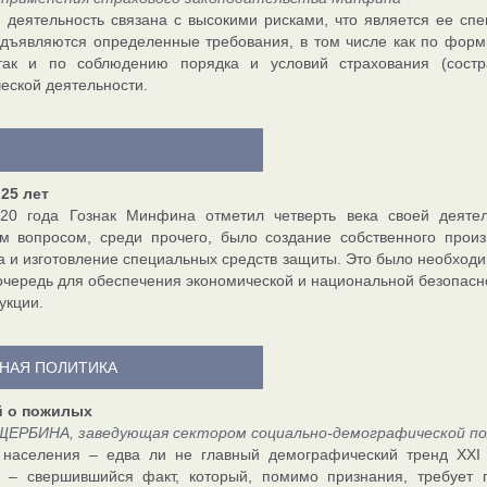
 деятельность связана с высокими рисками, что является ее спе
дъявляются определенные требования, в том числе как по форм
так и по соблюдению порядка и условий страхования (состр
еской деятельности.
 25 лет
20 года Гознак Минфина отметил четверть века своей деятел
м вопросом, среди прочего, было создание собственного прои
а и изготовление специальных средств защиты. Это было необходи
очередь для обеспечения экономической и национальной безопасно
укции.
НАЯ ПОЛИТИКА
й о пожилых
ЩЕРБИНА, заведующая сектором социально-демографической п
 населения – едва ли не главный демографический тренд XXI 
в – свершившийся факт, который, помимо признания, требует 