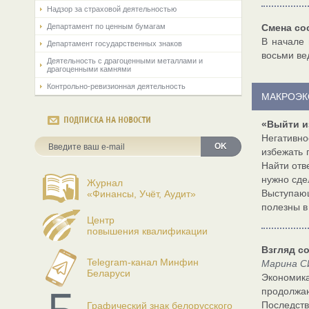
Надзор за страховой деятельностью
Департамент по ценным бумагам
Смена со
В начале 
Департамент государственных знаков
восьми ве
Деятельность с драгоценными металлами и
драгоценными камнями
Контрольно-ревизионная деятельность
МАКРОЭК
ПОДПИСКА НА НОВОСТИ
«Выйти и
Негативно
OK
избежать 
Найти отв
нужно сде
Журнал
Выступаю
«Финансы, Учёт, Аудит»
полезны в
Центр
повышения квалификации
Взгляд с
Telegram-канал Минфин
Марина С
Беларуси
Экономик
продолжаю
Последств
Графический знак белорусского