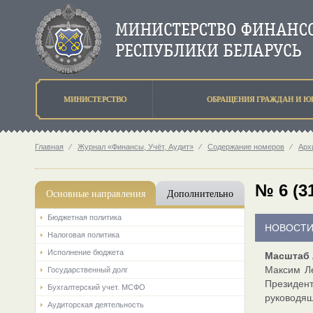
МИНИСТЕРСТВО
ОБРАЩЕНИЯ ГРАЖДАН И Ю
Главная
⁄
Журнал «Финансы, Учёт, Аудит»
⁄
Содержание номеров
⁄
Арх
№ 6 (3
Основные направления
Дополнительно
Бюджетная политика
НОВОСТ
Налоговая политика
Исполнение бюджета
Масштаб 
Максим Ле
Государственный долг
Президент
Бухгалтерский учет. МСФО
руководящ
Аудиторская деятельность