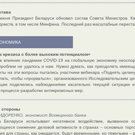
става
июня Президент Беларуси обновил состав Совета Министров. Ка
домств, в том числе Минфина. Последний раз масштабные перестан
ОНОМИКА
з кризиса с более высоким потенциалом»
е влияние пандемии COVID-19 на глобальную экономику неоспор
проблем не удалось и нам. Нужно думать, как преодолеть имеющи
еты на эти вопросы пытались участники вебинара «Поднять целину
лать, чтобы «прорваться», организованного Исследовательским ц
щие поделились наблюдениями касательно текущей ситуации и 
 процессе разработки антикризисных мер.
о стороны
ИДОРЕНКО, экономист Всемирного банка
а Беларуси испытывает негативное воздействие, вызванное с
щееся снижение деловой активности в странах – основных торг
ия для страны, как ожидается, будут временными, но тяжелыми – 