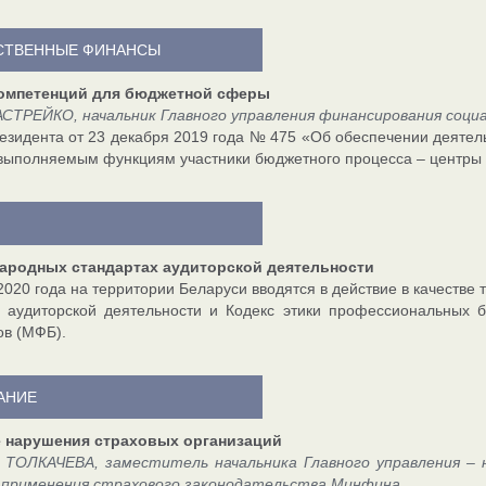
СТВЕННЫЕ ФИНАНСЫ
омпетенций для бюджетной сферы
СТРЕЙКО, начальник Главного управления финансирования соци
езидента от 23 декабря 2019 года № 475 «Об обеспечении деяте
выполняемым функциям участники бюджетного процесса – центры 
ародных стандартах аудиторской деятельности
2020 года на территории Беларуси вводятся в действие в качеств
ы аудиторской деятельности и Кодекс этики профессиональных
ов (МФБ).
АНИЕ
 нарушения страховых организаций
 ТОЛКАЧЕВА, заместитель начальника Главного управления – н
 применения страхового законодательства Минфина