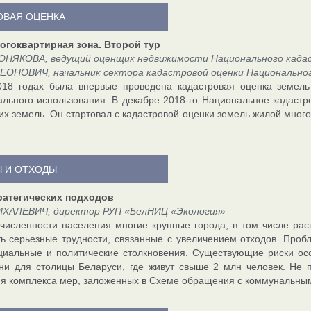
ОВАЯ ОЦЕНКА
огоквартирная зона. Второй тур
ОНЯКОВА, ведущий оценщик недвижимости Национального када
ЛЕОНОВИЧ, начальник сектора кадастровой оценки Национально
018 годах была впервые проведена кадастровая оценка земель
льного использования. В декабре 2018-го Национальное кадастро
их земель. Он стартовал с кадастровой оценки земель жилой мног
 И ОТХОДЫ
ратегических подходов
ИХАЛЕВИЧ, директор РУП «БелНИЦ «Экология»
численности населения многие крупные города, в том числе ра
ь серьезные трудности, связанные с увеличением отходов. Пробл
циальные и политические столкновения. Существующие риски ос
ни для столицы Беларуси, где живут свыше 2 млн человек. Не 
я комплекса мер, заложенных в Схеме обращения с коммунальными