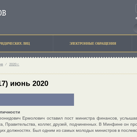
РИДИЧЕСКИХ ЛИЦ
ЭЛЕКТРОННЫЕ ОБРАЩЕНИЯ
ив
⁄
2020 г.
17) июнь 2020
И
личности
онидович Ермолович оставил пост министра финансов, услышав
а, Правительства, коллег, друзей, подчиненных. В Минфине он про
их должностях. Был одним из самых молодых министров в послев