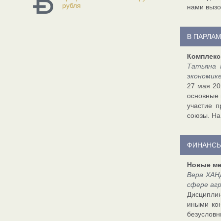
рубля
нами вызо
В ПАРЛА
Комплекс
Татьяна 
экономик
27 мая 20
основные 
участие п
союзы. На
ФИНАНСЫ
Новые ме
Вера ХАН
сфере аг
Дисциплин
иными кон
безусловн