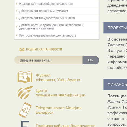
Надзор за страховой деятельностью
доведение
следствие
Департамент по ценным бумагам
Департамент государственных знаков
Деятельность с драгоценными металлами и
ПРОЕКТЫ
драгоценными камнями
Контрольно-ревизионная деятельность
В системе
Татьяна 
ПОДПИСКА НА НОВОСТИ
В августе
передано
OK
информац
старейших
Журнал
«Финансы, Учёт, Аудит»
ФИНАНСЫ
Центр
повышения квалификации
Потенциа
Жанна ФИ
Усилия Г
Telegram-канал Минфин
Беларуси
эффектив
сохранить
вопросов.
Графический знак белорусского