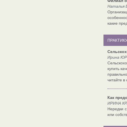
Филиал о
Наталья 
Организа
особеннос
какие пред
ПРАКТИК
Сельскох
Ирина ЮР
Сельскох
купить ка
правильно
читайте в 
Как пред
ИРИНА КР
Нередки с
или собст