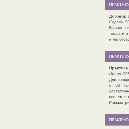
ПРАКТИК
Договор з
Сергей КО
Бывают си
товар, и 
и налогов
ПРАКТИК
Практика 
Ирина КЛ
Для конкр
ст. 33 На
достаточн
все еще 
Рассмотри
ПРАКТИК