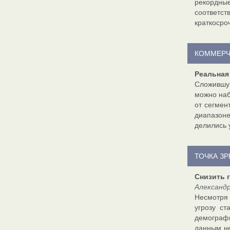
рекордны
соответс
краткосро
КОММЕРЧ
Реальная
Сложившую
можно наб
от сегмен
диапазоне
делились 
ТОЧКА З
Снизить 
Александ
Несмотря 
угрозу ст
демографи
данным не