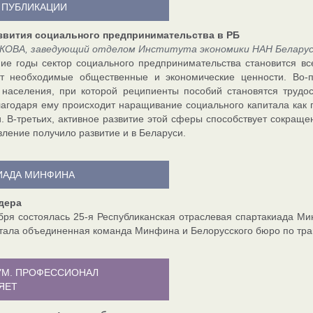
 ПУБЛИКАЦИИ
звития социального предпринимательства в РБ
КОВА, заведующий отделом Института экономики НАН Беларуси
ие годы сектор социального предпринимательства становится вс
т необходимые общественные и экономические ценности. Во-пе
 населения, при которой реципиенты пособий становятся труд
лагодаря ему происходит наращивание социального капитала ка
. В-третьих, активное развитие этой сферы способствует сокращ
вление получило развитие и в Беларуси.
ИАДА МИНФИНА
дера
бря состоялась 25-я Республиканская отраслевая спартакиада М
тала объединенная команда Минфина и Белорусского бюро по тра
УМ. ПРОФЕССИОНАЛ
ЯЕТ