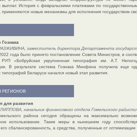
 выплат. История с февральскими платежами по государственны
, применяются новые механизмы для исполнения государством сво
 Гознака
РАЗЖИВИНА, заместитель директора Департамента государст
 2022 года было принято постановление Совета Министров, в соот
 РУП «Бобруйская укрупненная типография им. А.Т. Непого
ии. В результате система Гознака Минфина получила еще од
 типографий Беларуси начался новый этап развития.
 РЕГИОНОВ
л для развития
ЛИППОВА, начальник финансового отдела Гомельского райиспо
омельского района сегодня обращены на максимально возмож
ное использование. Такие меры в нынешнем году способств
 его сбалансированность, а средства, полученные от оптимизации