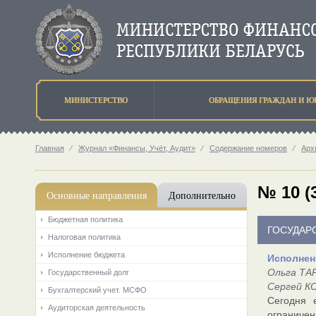
МИНИСТЕРСТВО
ОБРАЩЕНИЯ ГРАЖДАН И Ю
Главная
⁄
Журнал «Финансы, Учёт, Аудит»
⁄
Содержание номеров
⁄
Арх
№ 10 (
Основные направления
Дополнительно
Бюджетная политика
ГОСУДАР
Налоговая политика
Исполнение бюджета
Исполнен
Ольга ТА
Государственный долг
Сергей КО
Бухгалтерский учет. МСФО
Сегодня 
Аудиторская деятельность
ограниче