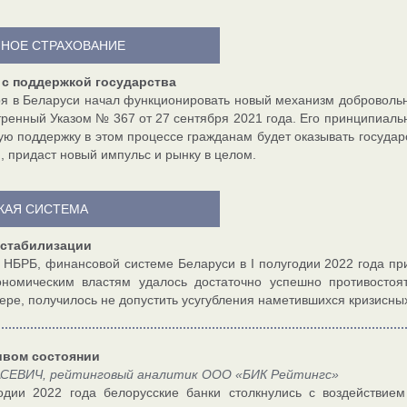
НОЕ СТРАХОВАНИЕ
 с поддержкой государства
ря в Беларуси начал функционировать новый механизм добровольн
ренный Указом № 367 от 27 сентября 2021 года. Его принципиаль
ю поддержку в этом процессе гражданам будет оказывать государс
, придаст новый импульс и рынку в целом.
КАЯ СИСТЕМА
к стабилизации
 НБРБ, финансовой системе Беларуси в I полугодии 2022 года пр
ономическим властям удалось достаточно успешно противосто
ере, получилось не допустить усугубления наметившихся кризисных
ивом состоянии
АСЕВИЧ, рейтинговый аналитик ООО «БИК Рейтингс»
одии 2022 года белорусские банки столкнулись с воздействие