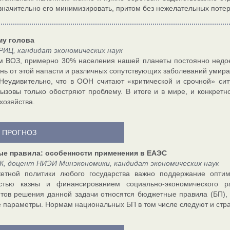
значительно его минимизировать, притом без нежелательных потер
му голова
РИЦ, кандидат экономических наук
 ВОЗ, примерно 30% населения нашей планеты постоянно недое
нь от этой напасти и различных сопутствующих заболеваний умирает
 Неудивительно, что в ООН считают «критической и срочной» си
ызовы только обостряют проблему. В итоге и в мире, и конкретн
хозяйства.
И ПРОГНОЗ
е правила: особенности применения в ЕАЭС
К, доцент НИЭИ Минэкономики, кандидат экономических наук
етной политики любого государства важно поддержание оптим
остью казны и финансированием социально-экономического р
тов решения данной задачи относятся бюджетные правила (БП),
 параметры. Нормам национальных БП в том числе следуют и стр