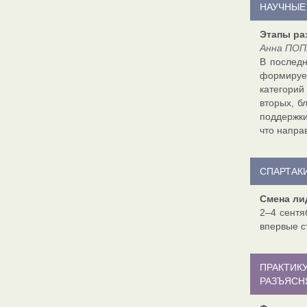
НАУЧНЫЕ
Этапы ра
Анна ПОП
В последн
формируе
категорий
вторых, б
поддержки
что напра
СПАРТАК
Смена ли
2–4 сентя
впервые с
ПРАКТИК
РАЗЪЯСН