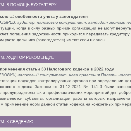
УМ. В ПОМОЩЬ БУХГАЛТЕРУ
алога: особенности учета у залогодателя
ЗЫРЕВ, аудитор, налоговый консультант, кандидат экономичес
туации, когда в силу разных причин организации не могут вернут
в счет погашения задолженности приходится передавать кредитору
ом учете должника (залогодателя) имеют свои нюансы.
УМ. АУДИТОР РЕКОМЕНДУЕТ
применения статьи 33 Налогового кодекса в 2022 году
ЕЗОВИЧ, налоговый консультант, член правления Палаты налог
етизации подходов контролирующих органов при определении це
логового кодекса Законом от 31.12.2021 № 141-З были внесен
о предупредительных и профилактических мероприятий для добр
выявляются субъекты, организация работы которых направлена
м применение норм данной статьи кодекса на конкретных примера
УМ. К СВЕДЕНИЮ