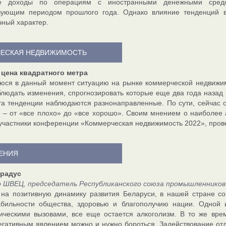
е доходы по операциям с иностранными денежными средс
твующим периодом прошлого года. Однако влияние тенденций в
чный характер.
ЕСКАЯ НЕДВИЖИМОСТЬ
 цена квадратного метра
ся в данный момент ситуацию на рынке коммерческой недвижим
людать изменения, спрогнозировать которые еще два года назад 
та тенденции наблюдаются разнонаправленные. По сути, сейчас
 – от «все плохо» до «все хорошо». Своим мнением о наиболее а
участники конференции «Коммерческая недвижимость 2022», прове
РЕНИЯ
градус
р ШВЕЦ, председатель Республиканского союза промышленников
на позитивную динамику развития Беларуси, в нашей стране со
абильности общества, здоровью и благополучию нации. Одной 
ческими вызовами, все еще остается алкоголизм. В то же вре
гативным явлением можно и нужно бороться. Задействование отде