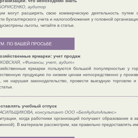
рганизации: что необходимо знать
БОРИСЕНКО, аудитор
ции могут расширять свою коммерческую деятельность путем с
ти бухгалтерского учета и налогообложения у головной организаци
усмотрены льготы, читайте в статье.
УМ. ПО ВАШЕЙ ПРОСЬБЕ
озяйственные ярмарки: учет продаж
КОВСКАЯ, «Финансы, учет, аудит»
озяйственные ярмарки пользуются большой популярностью у го
чественную продукцию по низким ценам непосредственно у произво
, не нарушая законодательство, провести выездную торговлю и 
статье.
оставлять учебный отпуск
АСИЛЬЩИКОВА, консультант ООО «БелАудитАльянс»
итуации, когда работники организаций получают образование в 
венной). В материале рассмотрим, как правильно предоставлять им