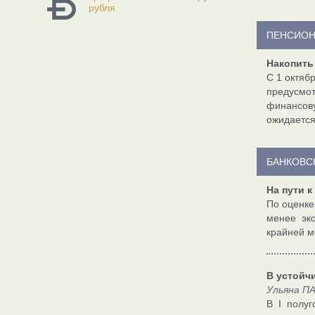
рубля
ПЕНСИОН
Накопить
С 1 октяб
предусмот
финансову
ожидается
БАНКОВС
На пути 
По оценке
менее эк
крайней м
В устойч
Ульяна П
В I полуг