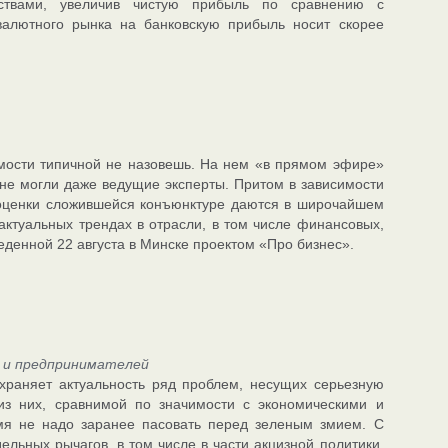
твами, увеличив чистую прибыль по сравнению с
алютного рынка на банковскую прибыль носит скорее
ости типичной не назовешь. На нем «в прямом эфире»
не могли даже ведущие эксперты. Притом в зависимости
 оценки сложившейся конъюнктуре даются в широчайшем
ктуальных трендах в отрасли, в том числе финансовых,
денной 22 августа в Минске проектом «Про бизнес».
 и предпринимателей
храняет актуальность ряд проблем, несущих серьезную
из них, сравнимой по значимости с экономическими и
мя не надо заранее пасовать перед зеленым змием. С
льных рычагов, в том числе в части акцизной политики,