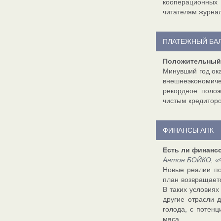
кооперационных
читателям журна
ПЛАТЕЖНЫЙ БА
Положительный 
Минувший год ок
внешнеэкономиче
рекордное полож
чистым кредиторо
ФИНАНСЫ АПК
Есть ли финанс
Антон БОЙКО, «Ф
Новые реалии по
план возвращаетс
В таких условия
другие отрасли 
голода, с потенц
мяса.