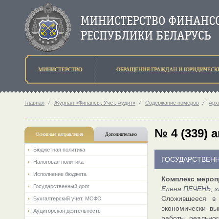
МИНИСТЕРСТВО
ОБРАЩЕНИЯ ГРАЖДАН И ЮРИДИЧЕСК
Главная
⁄
Журнал «Финансы, Учёт, Аудит»
⁄
Содержание номеров
⁄
Арх
№ 4 (339) 
Основные направления
Дополнительно
Бюджетная политика
ГОСУДАРСТВЕН
Налоговая политика
Исполнение бюджета
Комплекс мероп
Государственный долг
Елена ПЕЧЕНЬ, 
Сложившееся в 
Бухгалтерский учет. МСФО
экономически вы
Аудиторская деятельность
работы реальног