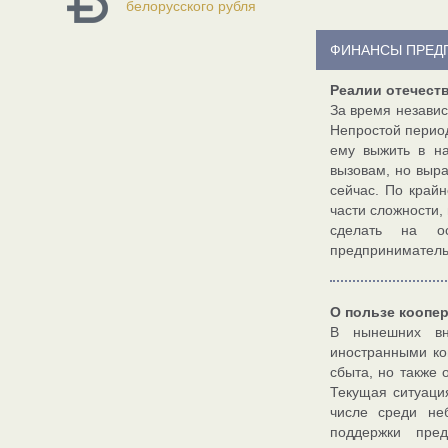
белорусского рубля
ФИНАНСЫ ПРЕД
Реалии отечеств
За время независ
Непростой период
ему выжить в н
вызовам, но выр
сейчас. По край
части сложности,
сделать на ос
предпринимательс
О пользе коопе
В нынешних вне
иностранными ко
сбыта, но также 
Текущая ситуация
числе среди не
поддержки пре