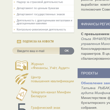
Надзор за страховой деятельностью
выработан компл
Департамент по ценным бумагам
полномочия Сове
Департамент государственных знаков
Деятельность с драгоценными металлами и
драгоценными камнями
ФИНАНСЫ РЕГИ
Контрольно-ревизионная деятельность
С превышением 
Ольга ЯНЧИЛЕНК
ПОДПИСКА НА НОВОСТИ
управления Мин
Консолидированн
OK
параметров. В це
сбалансированнос
Журнал
«Финансы, Учёт, Аудит»
ПРОЕКТЫ
Центр
повышения квалификации
Обновление зак
Татьяна РЫБАК,
Telegram-канал Минфин
аудита Минфина 
Беларуси
Министерством ф
бухгалтерского у
Графический знак
собрания.