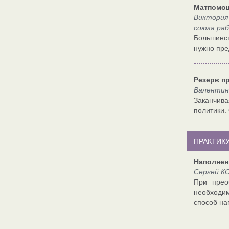
Матпомощь
Виктория
союза раб
Большинст
нужно пре
Резерв п
Валентин
Заканчив
политики.
ПРАКТИК
Наполнен
Сергей К
При прео
необходи
способ на