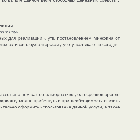
, когда для данной цели свободных денежных средств у
изации
ких наук
нных для реализации», утв. постановлением Минфина от
тих активов к бухгалтерскому учету возникают и сегодня.
ваются о нем как об альтернативе долгосрочной аренде
варианту можно прибегнуть и при необходимости снизить
ентально оформить использование данной услуги, а также