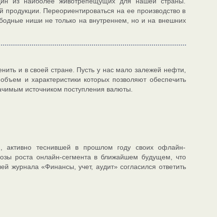
один из наиболее животрепещущих для нашей страны.
й продукции. Переориентироваться на ее производство в
ободные ниши не только на внутреннем, но и на внешних
ценить и в своей стране. Пусть у нас мало залежей нефти,
объем и характеристики которых позволяют обеспечить
значимым источником поступления валюты.
и, активно теснившей в прошлом году своих офлайн-
гнозы роста онлайн-сегмента в ближайшем будущем, что
ей журнала «Финансы, учет, аудит» согласился ответить