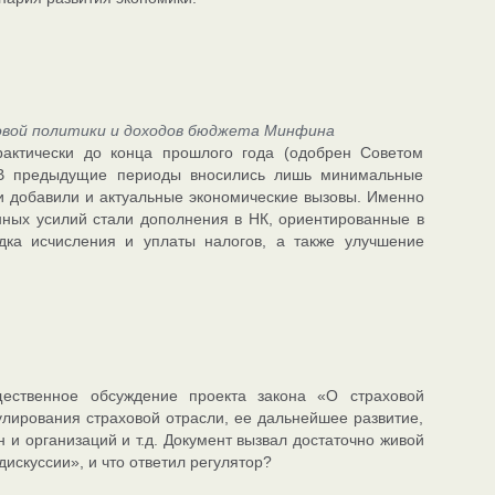
говой политики и доходов бюджета Минфина
рактически до конца прошлого года (одобрен Советом
. В предыдущие периоды вносились лишь минимальные
и добавили и актуальные экономические вызовы. Именно
нных усилий стали дополнения в НК, ориентированные в
ка исчисления и уплаты налогов, а также улучшение
ственное обсуждение проекта закона «О страховой
улирования страховой отрасли, ее дальнейшее развитие,
и организаций и т.д. Документ вызвал достаточно живой
искуссии», и что ответил регулятор?