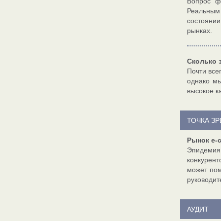
Вопрос ф
Реальным 
состоянии
рынках.
Сколько 
Почти всег
однако мы
высокое к
ТОЧКА З
Рынок e-
Эпидемия
конкурент
может пом
руководит
АУДИТ