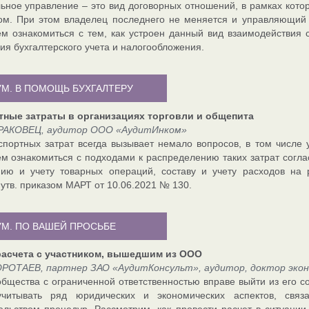
ьное управление – это вид договорных отношений, в рамках кото
м. При этом владелец последнего не меняется и управляющий 
м ознакомиться с тем, как устроен данный вид взаимодействия 
ния бухгалтерского учета и налогообложения.
УМ. В ПОМОЩЬ БУХГАЛТЕРУ
тные затраты в организациях торговли и общепита
РАКОВЕЦ, аудитор ООО «АудитИнком»
спортных затрат всегда вызывает немало вопросов, в том числе 
м ознакомиться с подходами к распределению таких затрат сог
ию и учету товарных операций, составу и учету расходов на 
 утв. приказом МАРТ от 10.06.2021 № 130.
УМ. ПО ВАШЕЙ ПРОСЬБЕ
асчета с участником, вышедшим из ООО
ОРОТАЕВ, партнер ЗАО «АудитКонсульт», аудитор, доктор экон
общества с ограниченной ответственностью вправе выйти из его со
учитывать ряд юридических и экономических аспектов, свя