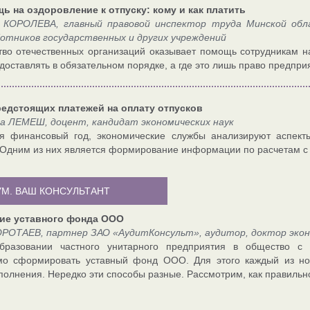
 на оздоровление к отпуску: кому и как платить
 КОРОЛЕВА, главный правовой инспектор труда Минской обла
отников государственных и других учреждений
во отечественных организаций оказывает помощь сотрудникам на 
доставлять в обязательном порядке, а где это лишь право предпри
редстоящих платежей на оплату отпусков
а ЛЕМЕШ, доцент, кандидат экономических наук
ая финансовый год, экономические службы анализируют аспект
 Одним из них является формирование информации по расчетам с 
УМ. ВАШ КОНСУЛЬТАНТ
ие уставного фонда ООО
ОРОТАЕВ, партнер ЗАО «АудитКонсульт», аудитор, доктор экон
бразовании частного унитарного предприятия в общество с 
мо сформировать уставный фонд ООО. Для этого каждый из н
полнения. Нередко эти способы разные. Рассмотрим, как правильно 