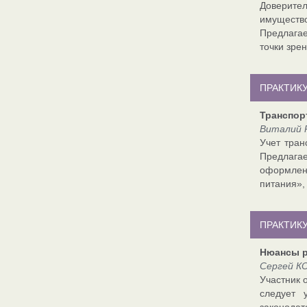
Доверител
имущество
Предлагае
точки зре
ПРАКТИК
Транспор
Виталий 
Учет тран
Предлагае
оформлен
питания»,
ПРАКТИК
Нюансы р
Сергей К
Участник 
следует 