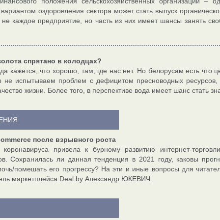
инансового положения сельскохозяйственных организаций – 
вариантом оздоровления сектора может стать выпуск органическо
 не каждое предприятие, но часть из них имеет шансы занять св
золота спрятано в колодцах?
да кажется, что хорошо, там, где нас нет. Но белорусам есть что 
 не испытываем проблем с дефицитом пресноводных ресурсов, 
ачество жизни. Более того, в перспективе вода имеет шанс стать 
РЕНИЯ
commerce после взрывного роста
 коронавируса привела к бурному развитию интернет-торговл
ов. Сохранилась ли данная тенденция в 2021 году, каковы про
очь/помешать его прогрессу? На эти и иные вопросы для читател
ель маркетплейса Deal.by Александр ЮКЕВИЧ.