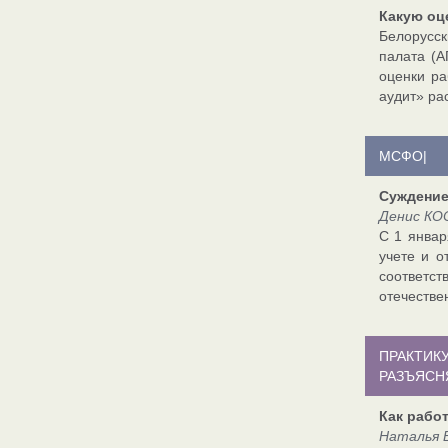
Какую оц
Белорусск
палата (А
оценки ра
аудит» ра
МСФО|
Суждение
Денис КО
С 1 январ
учете и о
соответст
отечестве
ПРАКТИК
РАЗЪЯСН
Как рабо
Наталья 