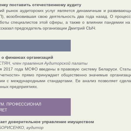
енку поставить отечественному аудиту
ий рынок аудиторских услуг является динамичным и развивающи
П), возобновившая свою деятельность два года назад. О процес
боты специалистов этой сферы, а также о влиянии пандемии на
ссказал председатель организации Дмитрий СЫЧ.
 о финансах организаций
СТЯН, член правления Аудиторской палаты
я 2017 года МСФО введены в правовую систему Беларуси. Стать
тчетности» прямо принуждает общественно значимые организаци
вии с международными стандартами. Ее анализ позволяет сдел
нных предприятиях.
УМ. ПРОФЕССИОНАЛ
ЯЕТ
тает доверительное управление имуществом
БОРИСЕНКО, аудитор