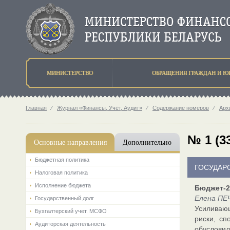
МИНИСТЕРСТВО
ОБРАЩЕНИЯ ГРАЖДАН И Ю
Главная
⁄
Журнал «Финансы, Учёт, Аудит»
⁄
Содержание номеров
⁄
Арх
№ 1 (3
Основные направления
Дополнительно
Бюджетная политика
ГОСУДАР
Налоговая политика
Исполнение бюджета
Бюджет-2
Елена ПЕ
Государственный долг
Усиливаю
Бухгалтерский учет. МСФО
риски, сп
Аудиторская деятельность
обусловил