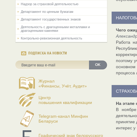
Надзор за страховой деятельностью
Департамент по ценным бумагам
НАЛОГОВ
Департамент государственных знаков
Деятельность с драгоценными металлами и
Чего ожи
драгоценными камнями
Александ
Контрольно-ревизионная деятельность
Работа н
Республи
ПОДПИСКА НА НОВОСТИ
корректир
поэтому у
OK
основном
процесса 
Журнал
«Финансы, Учёт, Аудит»
СТРАХОВ
Центр
повышения квалификации
На этапе
В ноябре
деятельно
Telegram-канал Минфин
Беларуси
принятие 
интерес у
Графический знак белорусского