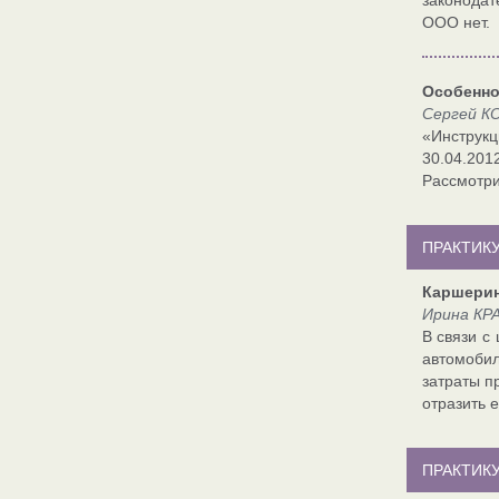
законодат
ООО нет.
Особенно
Сергей КО
«Инструкц
30.04.201
Рассмотри
ПРАКТИКУ
Каршерин
Ирина КР
В связи с
автомобил
затраты п
отразить е
ПРАКТИК