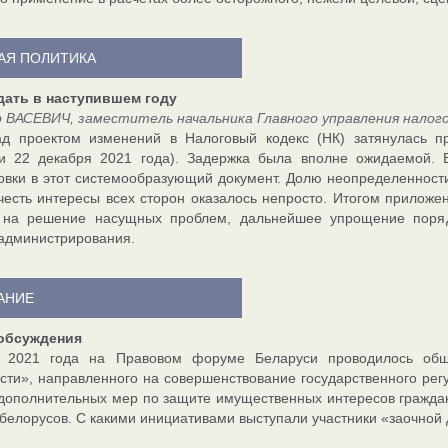
АЯ ПОЛИТИКА
дать в наступившем году
р ВАСЕВИЧ, заместитель начальника Главного управления нало
ад проектом изменений в Налоговый кодекс (НК) затянулась п
ки 22 декабря 2021 года). Задержка была вполне ожидаемой
овки в этот системообразующий документ. Долю неопределенност
честь интересы всех сторон оказалось непросто. Итогом приложе
 на решение насущных проблем, дальнейшее упрощение поряд
администрирования.
АНИЕ
 обсуждения
 2021 года на Правовом форуме Беларуси проводилось обще
сти», направленного на совершенствование государственного рег
дополнительных мер по защите имущественных интересов граждан 
 белорусов. С какими инициативами выступали участники «заочной д