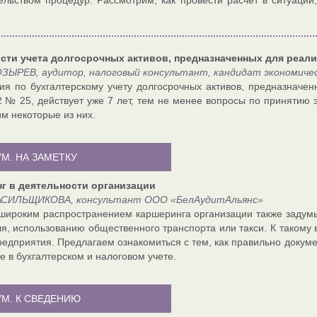
ельством процедур. Рассмотрим, как провести расчет в ситуации
сти учета долгосрочных активов, предназначенных для реал
ЗЫРЕВ, аудитор, налоговый консультант, кандидат экономичес
ия по бухгалтерскому учету долгосрочных активов, предназначе
2 № 25, действует уже 7 лет, тем не менее вопросы по принятию э
м некоторые из них.
М. НА ЗАМЕТКУ
г в деятельности организации
АСИЛЬЩИКОВА, консультант ООО «БелАудитАльянс»
 широким распространением каршеринга организации также задумы
я, использованию общественного транспорта или такси. К такому 
редприятия. Предлагаем ознакомиться с тем, как правильно докум
е в бухгалтерском и налоговом учете.
УМ. К СВЕДЕНИЮ