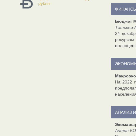
рубля
ФИНАНСЫ
Бюджет М
Татьяна А
24 декабр
ресурсам
полноценн
ЭКОНОМИ
Макроэко
На 2022 г
предполаг
населения
АНАЛИЗ 
Экомаршр
Антон БО