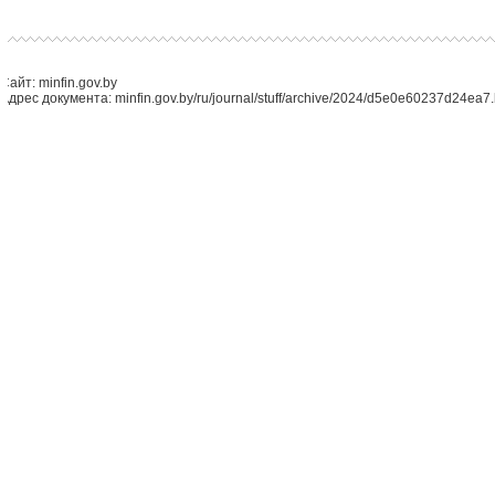
Сайт: minfin.gov.by
Адрес документа: minfin.gov.by/ru/journal/stuff/archive/2024/d5e0e60237d24ea7.