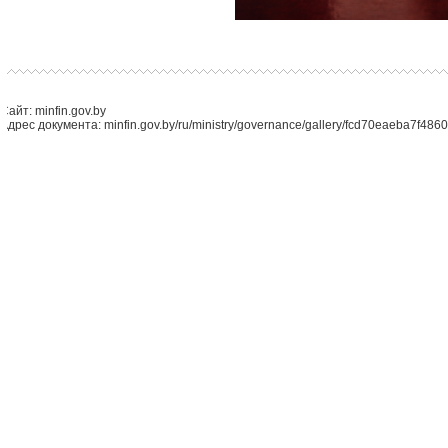
Сайт: minfin.gov.by
Адрес документа: minfin.gov.by/ru/ministry/governance/gallery/fcd70eaeba7f4860