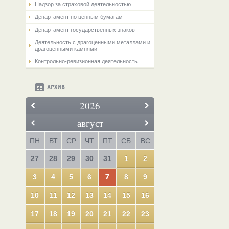
Надзор за страховой деятельностью
Департамент по ценным бумагам
Департамент государственных знаков
Деятельность с драгоценными металлами и
драгоценными камнями
Контрольно-ревизионная деятельность
АРХИВ
2026
август
ПН
ВТ
СР
ЧТ
ПТ
СБ
ВС
27
28
29
30
31
1
2
3
4
5
6
7
8
9
10
11
12
13
14
15
16
17
18
19
20
21
22
23