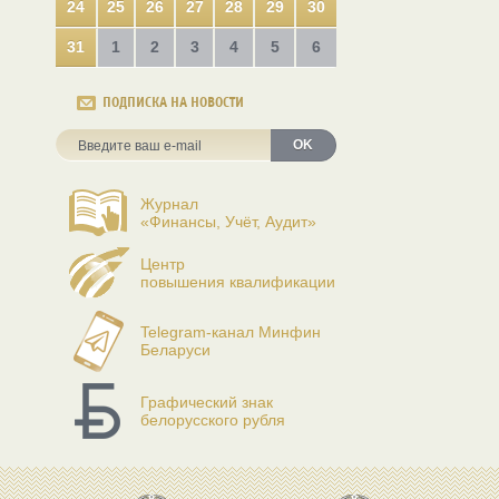
24
25
26
27
28
29
30
31
1
2
3
4
5
6
ПОДПИСКА НА НОВОСТИ
OK
Журнал
«Финансы, Учёт, Аудит»
Центр
повышения квалификации
Telegram-канал Минфин
Беларуси
Графический знак
белорусского рубля