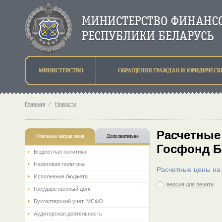
МИНИСТЕРСТВО
ОБРАЩЕНИЯ ГРАЖДАН И ЮРИДИЧЕСК
Главная
⁄
Новости
Расчетные
Основные направления
Дополнительно
Госфонд Бе
Бюджетная политика
Налоговая политика
Расчетные цены на
Исполнение бюджета
версия для печати
Государственный долг
Бухгалтерский учет. МСФО
Аудиторская деятельность